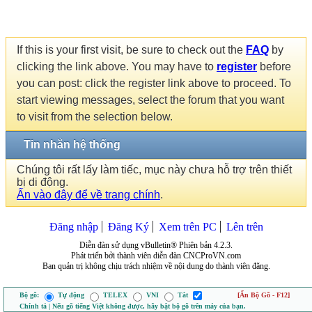
If this is your first visit, be sure to check out the
FAQ
by
clicking the link above. You may have to
register
before
you can post: click the register link above to proceed. To
start viewing messages, select the forum that you want
to visit from the selection below.
Tin nhắn hệ thống
Chúng tôi rất lấy làm tiếc, mục này chưa hỗ trợ trên thiết
bị di động.
Ấn vào đây để về trang chính
.
Đăng nhập
Đăng Ký
Xem trên PC
Lên trên
Diễn đàn sử dụng vBulletin® Phiên bản 4.2.3.
Phát triển bởi thành viên diễn đàn CNCProVN.com
Ban quản trị không chịu trách nhiệm về nội dung do thành viên đăng.
Bộ gõ:
Tự động
TELEX
VNI
Tắt
[Ẩn Bộ Gõ - F12]
Chính tả | Nếu gõ tiếng Việt không được, hãy bật bộ gõ trên máy của bạn.