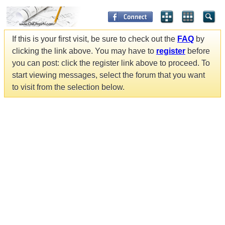
If this is your first visit, be sure to check out the
FAQ
by
clicking the link above. You may have to
register
before
you can post: click the register link above to proceed. To
start viewing messages, select the forum that you want
to visit from the selection below.