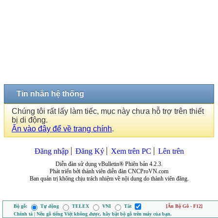
Tin nhắn hệ thống
Chúng tôi rất lấy làm tiếc, mục này chưa hỗ trợ trên thiết
bị di động.
Ấn vào đây để về trang chính
.
Đăng nhập
Đăng Ký
Xem trên PC
Lên trên
Diễn đàn sử dụng vBulletin® Phiên bản 4.2.3.
Phát triển bởi thành viên diễn đàn CNCProVN.com
Ban quản trị không chịu trách nhiệm về nội dung do thành viên đăng.
Bộ gõ:
Tự động
TELEX
VNI
Tắt
[Ẩn Bộ Gõ - F12]
Chính tả | Nếu gõ tiếng Việt không được, hãy bật bộ gõ trên máy của bạn.