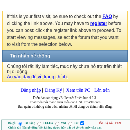
If this is your first visit, be sure to check out the
FAQ
by
clicking the link above. You may have to
register
before
you can post: click the register link above to proceed. To
start viewing messages, select the forum that you want
to visit from the selection below.
Tin nhắn hệ thống
Chúng tôi rất lấy làm tiếc, mục này chưa hỗ trợ trên thiết
bị di động.
Ấn vào đây để về trang chính
.
Đăng nhập
Đăng Ký
Xem trên PC
Lên trên
Diễn đàn sử dụng vBulletin® Phiên bản 4.2.3.
Phát triển bởi thành viên diễn đàn CNCProVN.com
Ban quản trị không chịu trách nhiệm về nội dung do thành viên đăng.
Bộ gõ:
Tự động
TELEX
VNI
Tắt
[Ẩn Bộ Gõ - F12]
Chính tả | Nếu gõ tiếng Việt không được, hãy bật bộ gõ trên máy của bạn.