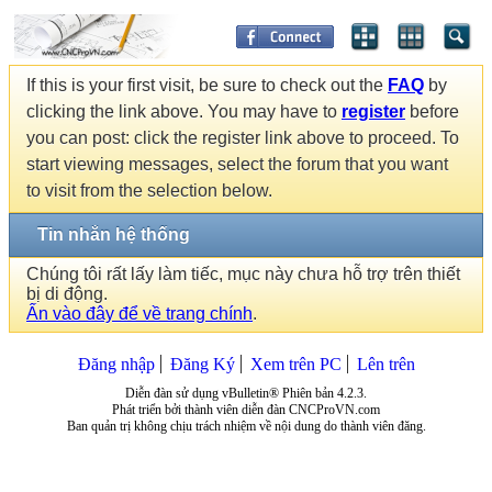
If this is your first visit, be sure to check out the
FAQ
by
clicking the link above. You may have to
register
before
you can post: click the register link above to proceed. To
start viewing messages, select the forum that you want
to visit from the selection below.
Tin nhắn hệ thống
Chúng tôi rất lấy làm tiếc, mục này chưa hỗ trợ trên thiết
bị di động.
Ấn vào đây để về trang chính
.
Đăng nhập
Đăng Ký
Xem trên PC
Lên trên
Diễn đàn sử dụng vBulletin® Phiên bản 4.2.3.
Phát triển bởi thành viên diễn đàn CNCProVN.com
Ban quản trị không chịu trách nhiệm về nội dung do thành viên đăng.