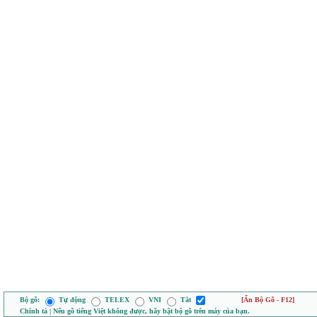
Bộ gõ:
Tự động
TELEX
VNI
Tắt
[Ẩn Bộ Gõ - F12]
Chính tả | Nếu gõ tiếng Việt không được, hãy bật bộ gõ trên máy của bạn.