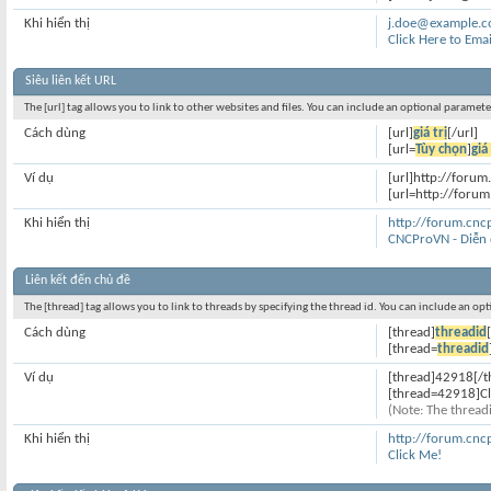
Khi hiển thị
j.doe@example.
Click Here to Ema
Siêu liên kết URL
The [url] tag allows you to link to other websites and files. You can include an optional paramete
Cách dùng
[url]
giá trị
[/url]
[url=
Tùy chọn
]
giá 
Ví dụ
[url]http://forum
[url=http://foru
Khi hiển thị
http://forum.cn
CNCProVN - Diễn
Liên kết đến chủ đề
The [thread] tag allows you to link to threads by specifying the thread id. You can include an op
Cách dùng
[thread]
threadid
[thread=
threadid
Ví dụ
[thread]42918[/t
[thread=42918]Cl
(Note: The threadi
Khi hiển thị
http://forum.cn
Click Me!