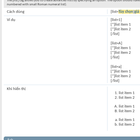
The [list] tag allows you to create advanced lists by specifying an option. The option should have a 
numbered with small Roman numeral list).
Cách dùng
[list=
Tùy chọn
]
giá 
Ví dụ
[list=1]
[*]list item 1
[*]list item 2
[/list]
[list=A]
[*]list item 1
[*]list item 2
[/list]
[list=a]
[*]list item 1
[*]list item 2
[/list]
Khi hiển thị
list item 1
list item 2
list item 1
list item 2
list item 1
list item 2