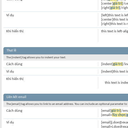
[center]
giá trị
[/ce
[right]
giá trị
[/righ
Ví dụ
[left]this text is le
[center]this text 
[right]this text is
Khi hiển thị
this text is left-al
Thụt lề
The [indent] tag allows you to indent your text.
Cách dùng
[indent]
giá trị
[/in
Ví dụ
[indent]this text 
Khi hiển thị
this text is ind
Liên kết email
The [email] tag allows you to link to an email address. You can include an optional parameter to 
Cách dùng
[email]
giá trị
[/ema
[email=
Tùy chọn
]
g
Ví dụ
[email]j.doe@exa
[email=j.doe@exa