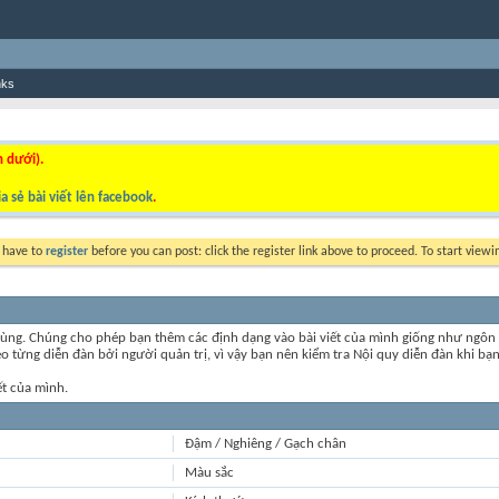
nks
n dưới).
a sẻ bài viết lên facebook
.
y have to
register
before you can post: click the register link above to proceed. To start view
ùng. Chúng cho phép bạn thêm các định dạng vào bài viết của mình giống như ngôn 
 từng diễn đàn bởi người quản trị, vì vậy bạn nên kiểm tra Nội quy diễn đàn khi bạn
ết của mình.
Đậm / Nghiêng / Gạch chân
Màu sắc