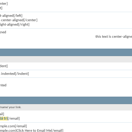
nter]
t]
ft-aligned[/left]
is center-aligned[/center]
 right-aligned[/right]
igned
this text is center-align
dent]
is indented[/indent]
ented
'name' your link.
il]
iá trị
[/email]
mple.com[/email]
mple.com]Click Here to Email Me[/email]