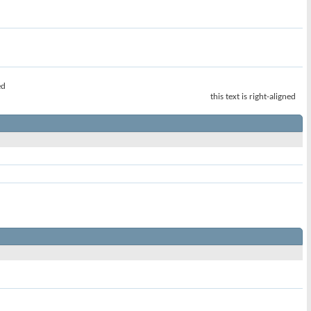
ed
this text is right-aligned