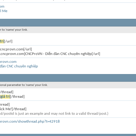
com
il Me
r to 'name' your link.
trị
[/url]
.cncprovn.com[/url]
m.cncprovn.com]CNCProVN - Diễn đàn CNC chuyên nghiệp[/url]
cprovn.com
 đàn CNC chuyên nghiệp
tional parameter to 'name' your link.
[/thread]
]
giá trị
[/thread]
hread]
ick Me![/thread]
d/postid is just an example and may not link to a valid thread/post.)
cprovn.com/showthread.php?t=42918