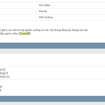
FLV video
Movie
PDF Online
) giữa các mã trong ngoặc vuông và các nội dung đang áp dụng mã vào .
dấu gạch chéo (
[/email]
)
m[/b]
êng[/i]
chân[/u]
ng
n