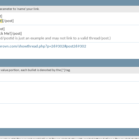
parameter to 'name' your link.
t]
rị
[/post]
st]
ck Me![/post]
d/postid is just an example and may not link to a valid thread/post.)
cprovn.com/showthread.php?p=269302#post269302
 value portion, each bullet is denoted by the [*] tag.