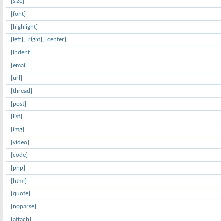
[size]
[font]
[highlight]
[left]
,
[right]
,
[center]
[indent]
[email]
[url]
[thread]
[post]
[list]
[img]
[video]
[code]
[php]
[html]
[quote]
[noparse]
[attach]