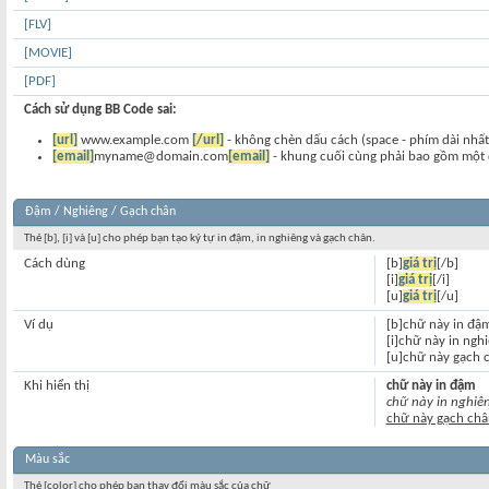
[FLV]
[MOVIE]
[PDF]
Cách sử dụng BB Code sai:
[url]
www.example.com
[/url]
- không chèn dấu cách (space - phím dài nhất
[email]
myname@domain.com
[email]
- khung cuối cùng phải bao gồm một 
Đậm / Nghiêng / Gạch chân
Thẻ [b], [i] và [u] cho phép bạn tạo ký tự in đậm, in nghiêng và gạch chân.
Cách dùng
[b]
giá trị
[/b]
[i]
giá trị
[/i]
[u]
giá trị
[/u]
Ví dụ
[b]chữ này in đậ
[i]chữ này in nghi
[u]chữ này gạch 
Khi hiển thị
chữ này in đậm
chữ này in nghiê
chữ này gạch châ
Màu sắc
Thẻ [color] cho phép bạn thay đổi màu sắc của chữ