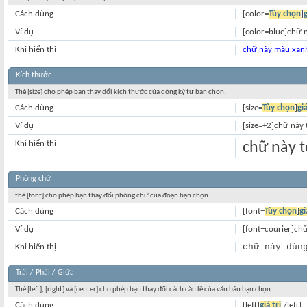
Cách dùng
[color=
Tùy chọn
]
g
Ví dụ
[color=blue]chữ 
Khi hiển thị
chữ này màu xan
Kích thước
Thẻ [size] cho phép bạn thay đổi kích thước của dòng ký tự bạn chọn.
Cách dùng
[size=
Tùy chọn
]
giá
Ví dụ
[size=+2]chữ này 
Khi hiển thị
chữ này t
Phông chữ
thẻ [font] cho phép bạn thay đổi phông chữ của đoạn bạn chọn.
Cách dùng
[font=
Tùy chọn
]
gi
Ví dụ
[font=courier]ch
chữ này dùn
Khi hiển thị
Trái / Phải / Giữa
Thẻ [left], [right] và [center] cho phép bạn thay đổi cách căn lề của văn bản bạn chọn.
Cách dùng
[left]
giá trị
[/left]