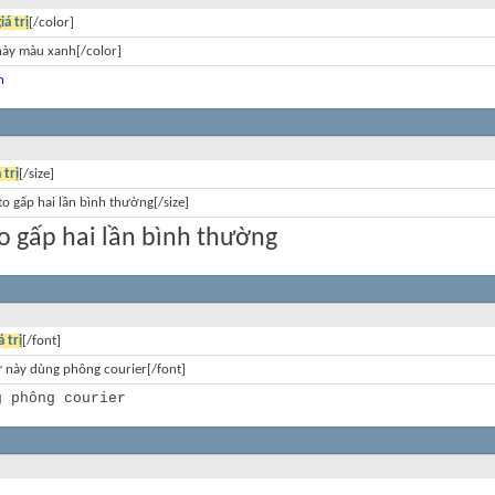
iá trị
[/color]
này màu xanh[/color]
h
 trị
[/size]
to gấp hai lần bình thường[/size]
o gấp hai lần bình thường
á trị
[/font]
ữ này dùng phông courier[/font]
g phông courier