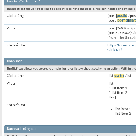
Liên kết đến bài trả lời
The [post] tag allows you to link to posts by specifying the post id. You can include an optional 
Cách dùng
[post]
postid
[/pos
[post=
postid
]
giá t
Ví dụ
[post]269302[/po
[post=269302]Cli
(Note: The threadi
Khi hiển thị
http://forum.cn
Click Me!
Danh sách
The [list] tag allows you to create simple, bulleted lists without specifying an option. Within the
Cách dùng
[list]
giá trị
[/list]
Ví dụ
[list]
[*]list item 1
[*]list item 2
[/list]
Khi hiển thị
list item 1
list item 2
Danh sách nâng cao