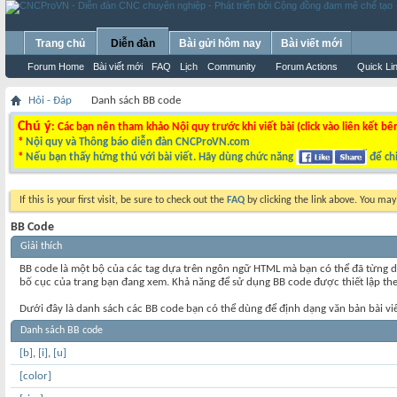
Trang chủ
Diễn đàn
Bài gửi hôm nay
Bài viết mới
Forum Home
Bài viết mới
FAQ
Lịch
Community
Forum Actions
Quick Li
Hỏi - Đáp
Danh sách BB code
Chú ý
: Các bạn nên tham khảo Nội quy trước khi viết bài (click vào liên kết bê
*
Nội quy và Thông báo diễn đàn CNCProVN.com
*
Nếu bạn thấy hứng thú với bài viết. Hãy dùng chức năng
để chi
If this is your first visit, be sure to check out the
FAQ
by clicking the link above. You ma
BB Code
Giải thích
BB code là một bộ của các tag dựa trên ngôn ngữ HTML mà bạn có thể đã từng d
bố cục của trang bạn đang xem. Khả năng để sử dụng BB code được thiết lập theo
Dưới đây là danh sách các BB code bạn có thể dùng để định dạng văn bản bài vi
Danh sách BB code
[b]
,
[i]
,
[u]
[color]