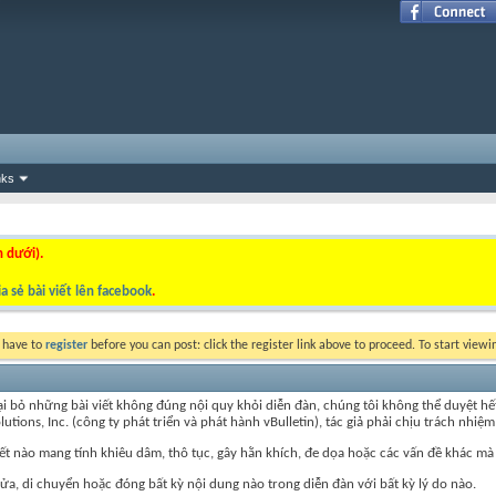
nks
n dưới).
a sẻ bài viết lên facebook
.
y have to
register
before you can post: click the register link above to proceed. To start view
ỏ những bài viết không đúng nội quy khỏi diễn đàn, chúng tôi không thể duyệt hết nội
ns, Inc. (công ty phát triển và phát hành vBulletin), tác giả phải chịu trách nhiệm 
iết nào mang tính khiêu dâm, thô tục, gây hằn khích, đe dọa hoặc các vấn đề khác mà
, di chuyển hoặc đóng bất kỳ nội dung nào trong diễn đàn với bất kỳ lý do nào.