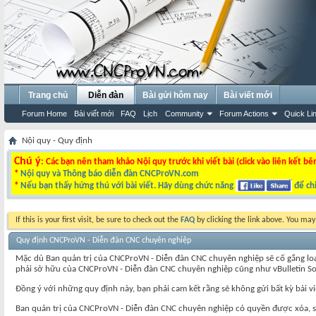
Trang chủ
Diễn đàn
Bài gửi hôm nay
Bài viết mới
Forum Home
Bài viết mới
FAQ
Lịch
Community
Forum Actions
Quick Li
Nội quy - Quy định
Chú ý
: Các bạn nên tham khảo Nội quy trước khi viết bài (click vào liên kết bê
*
Nội quy và Thông báo diễn đàn CNCProVN.com
*
Nếu bạn thấy hứng thú với bài viết. Hãy dùng chức năng
để chi
If this is your first visit, be sure to check out the
FAQ
by clicking the link above. You ma
Quy định CNCProVN - Diễn đàn CNC chuyên nghiệp
Mặc dù Ban quản trị của CNCProVN - Diễn đàn CNC chuyên nghiệp sẽ cố gắng loại b
phải sở hữu của CNCProVN - Diễn đàn CNC chuyên nghiệp cũng như vBulletin Solutio
Đồng ý với những quy định này, bạn phải cam kết rằng sẽ không gửi bất kỳ bài v
Ban quản trị của CNCProVN - Diễn đàn CNC chuyên nghiệp có quyền được xóa, sửa