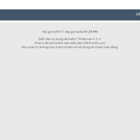
Li
Múi giờ GMT +7. Bây giờ là
06:47:29 PM
.
Diễn đàn sử dụng vBulletin® Phiên bản 4.2.3.
Phát triển bởi thành viên diễn đàn CNCProVN.com
Ban quản trị không chịu trách nhiệm về nội dung do thành viên đăng.