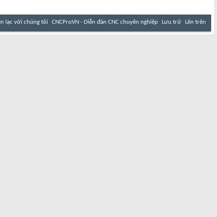
ên lạc với chúng tôi
CNCProVN - Diễn đàn CNC chuyên nghiệp
Lưu trữ
Lên trên