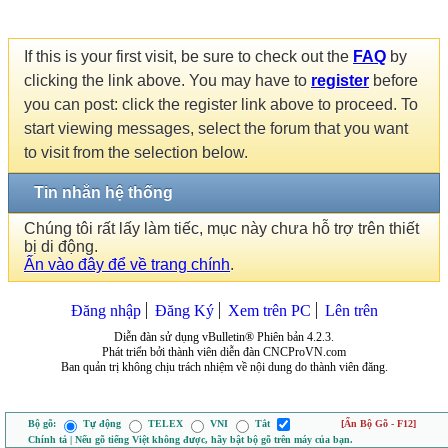
If this is your first visit, be sure to check out the
FAQ
by
clicking the link above. You may have to
register
before
you can post: click the register link above to proceed. To
start viewing messages, select the forum that you want
to visit from the selection below.
Tin nhắn hệ thống
Chúng tôi rất lấy làm tiếc, mục này chưa hỗ trợ trên thiết
bị di động.
Ấn vào đây để về trang chính
.
Đăng nhập
Đăng Ký
Xem trên PC
Lên trên
Diễn đàn sử dụng vBulletin® Phiên bản 4.2.3.
Phát triển bởi thành viên diễn đàn CNCProVN.com
Ban quản trị không chịu trách nhiệm về nội dung do thành viên đăng.
Bộ gõ:
Tự động
TELEX
VNI
Tắt
[Ẩn Bộ Gõ - F12]
Chính tả | Nếu gõ tiếng Việt không được, hãy bật bộ gõ trên máy của bạn.