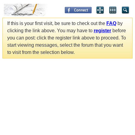
If this is your first visit, be sure to check out the
FAQ
by
clicking the link above. You may have to
register
before
you can post: click the register link above to proceed. To
start viewing messages, select the forum that you want
to visit from the selection below.