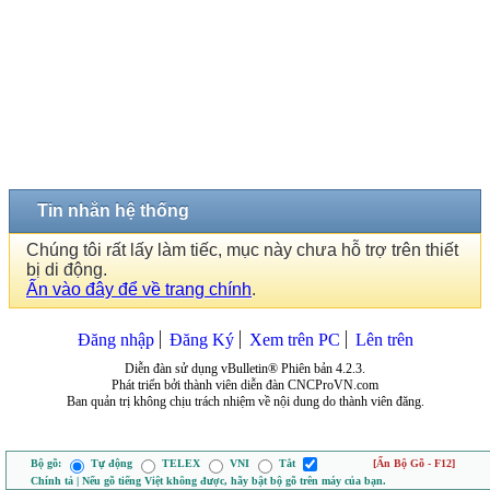
Tin nhắn hệ thống
Chúng tôi rất lấy làm tiếc, mục này chưa hỗ trợ trên thiết
bị di động.
Ấn vào đây để về trang chính
.
Đăng nhập
Đăng Ký
Xem trên PC
Lên trên
Diễn đàn sử dụng vBulletin® Phiên bản 4.2.3.
Phát triển bởi thành viên diễn đàn CNCProVN.com
Ban quản trị không chịu trách nhiệm về nội dung do thành viên đăng.
Bộ gõ:
Tự động
TELEX
VNI
Tắt
[Ẩn Bộ Gõ - F12]
Chính tả | Nếu gõ tiếng Việt không được, hãy bật bộ gõ trên máy của bạn.