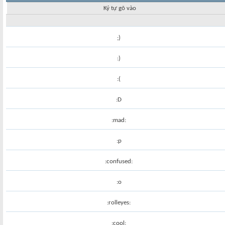
Ký tự gõ vào
;)
:)
:(
:D
:mad:
:p
:confused:
:o
:rolleyes:
:cool: