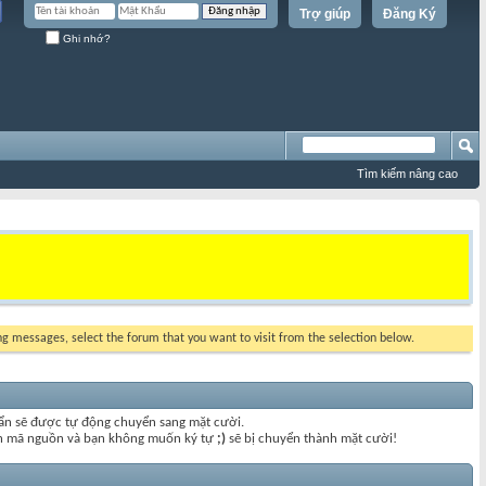
Trợ giúp
Đăng Ký
Ghi nhớ?
Tìm kiếm nâng cao
ing messages, select the forum that you want to visit from the selection below.
uẩn sẽ được tự động chuyển sang mặt cười.
đoạn mã nguồn và bạn không muốn ký tự
;)
sẽ bị chuyển thành mặt cười!