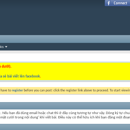
nks
n dưới).
a sẻ bài viết lên facebook
.
y have to
register
before you can post: click the register link above to proceed. To start view
c. Nếu bạn đã dùng email hoặc chat thì ở đây cũng tương tự như vậy. Dòng ký tự ch
t mặt cười trong nội dung' khi viết bài. Điều này có thể hữu ích khi bạn đăng một 