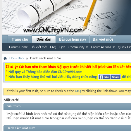
Trang chủ
Diễn đàn
Bài gửi hôm nay
Bài viết mới
Forum Home
Bài viết mới
FAQ
Lịch
Community
Forum Actions
Quick Li
Hỏi - Đáp
Danh sách mặt cười
Chú ý
: Các bạn nên tham khảo Nội quy trước khi viết bài (click vào liên kết bê
*
Nội quy và Thông báo diễn đàn CNCProVN.com
*
Nếu bạn thấy hứng thú với bài viết. Hãy dùng chức năng
để chi
If this is your first visit, be sure to check out the
FAQ
by clicking the link above. You ma
Mặt cười
Giải thích
'Mặt cười là hình ảnh nhỏ mà có thể sử dụng để thể hiện biểu cảm hoặc cảm xú
Nếu bạn muốn tắt mặt cười trong bài viết của mình, bạn có thể bỏ đánh dấu 'Tắ
Danh sách mặt cười