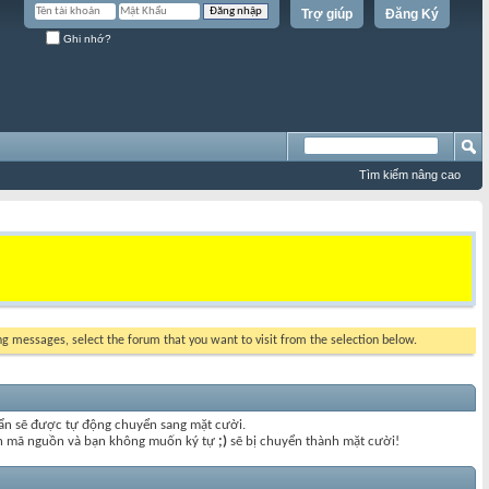
Trợ giúp
Đăng Ký
Ghi nhớ?
Tìm kiếm nâng cao
ing messages, select the forum that you want to visit from the selection below.
uẩn sẽ được tự động chuyển sang mặt cười.
đoạn mã nguồn và bạn không muốn ký tự
;)
sẽ bị chuyển thành mặt cười!