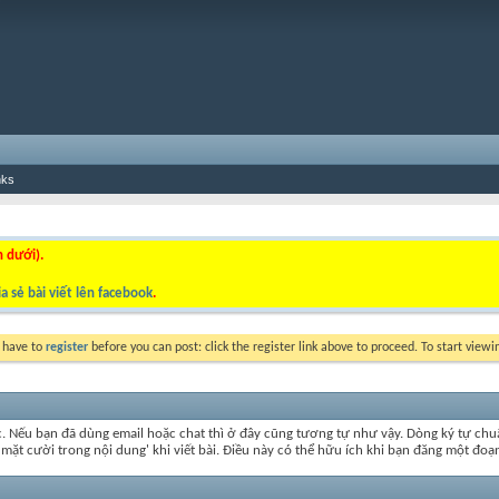
nks
n dưới).
a sẻ bài viết lên facebook
.
y have to
register
before you can post: click the register link above to proceed. To start view
c. Nếu bạn đã dùng email hoặc chat thì ở đây cũng tương tự như vậy. Dòng ký tự ch
t mặt cười trong nội dung' khi viết bài. Điều này có thể hữu ích khi bạn đăng một 