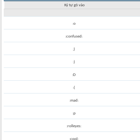
Ký tự gõ vào
:o
:confused:
;)
:)
:D
:(
:mad:
:p
:rolleyes:
:cool: