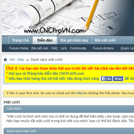
Trang chủ
Diễn đàn
Bài gửi hôm nay
Bài viết mới
Forum Home
Bài viết mới
FAQ
Lịch
Community
Forum Actions
Quick Li
Hỏi - Đáp
Danh sách mặt cười
Chú ý
: Các bạn nên tham khảo Nội quy trước khi viết bài (click vào liên kết bê
*
Nội quy và Thông báo diễn đàn CNCProVN.com
*
Nếu bạn thấy hứng thú với bài viết. Hãy dùng chức năng
để chi
If this is your first visit, be sure to check out the
FAQ
by clicking the link above. You ma
Mặt cười
Giải thích
'Mặt cười là hình ảnh nhỏ mà có thể sử dụng để thể hiện biểu cảm hoặc cảm xú
Nếu bạn muốn tắt mặt cười trong bài viết của mình, bạn có thể bỏ đánh dấu 'Tắ
Danh sách mặt cười