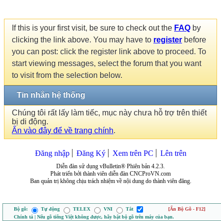
If this is your first visit, be sure to check out the
FAQ
by
clicking the link above. You may have to
register
before
you can post: click the register link above to proceed. To
start viewing messages, select the forum that you want
to visit from the selection below.
Tin nhắn hệ thống
Chúng tôi rất lấy làm tiếc, mục này chưa hỗ trợ trên thiết
bị di động.
Ấn vào đây để về trang chính
.
Đăng nhập
Đăng Ký
Xem trên PC
Lên trên
Diễn đàn sử dụng vBulletin® Phiên bản 4.2.3.
Phát triển bởi thành viên diễn đàn CNCProVN.com
Ban quản trị không chịu trách nhiệm về nội dung do thành viên đăng.
Bộ gõ:
Tự động
TELEX
VNI
Tắt
[Ẩn Bộ Gõ - F12]
Chính tả | Nếu gõ tiếng Việt không được, hãy bật bộ gõ trên máy của bạn.