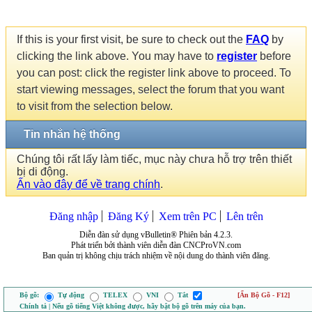
If this is your first visit, be sure to check out the
FAQ
by
clicking the link above. You may have to
register
before
you can post: click the register link above to proceed. To
start viewing messages, select the forum that you want
to visit from the selection below.
Tin nhắn hệ thống
Chúng tôi rất lấy làm tiếc, mục này chưa hỗ trợ trên thiết
bị di động.
Ấn vào đây để về trang chính
.
Đăng nhập
Đăng Ký
Xem trên PC
Lên trên
Diễn đàn sử dụng vBulletin® Phiên bản 4.2.3.
Phát triển bởi thành viên diễn đàn CNCProVN.com
Ban quản trị không chịu trách nhiệm về nội dung do thành viên đăng.
Bộ gõ:
Tự động
TELEX
VNI
Tắt
[Ẩn Bộ Gõ - F12]
Chính tả | Nếu gõ tiếng Việt không được, hãy bật bộ gõ trên máy của bạn.