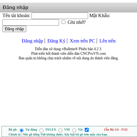
Đăng nhập
Tên tài khoản:
Mật Khẩu:
Ghi nhớ?
Đăng nhập
Đăng nhập
Đăng Ký
Xem trên PC
Lên trên
Diễn đàn sử dụng vBulletin® Phiên bản 4.2.3.
Phát triển bởi thành viên diễn đàn CNCProVN.com
Ban quản trị không chịu trách nhiệm về nội dung do thành viên đăng.
Bộ gõ:
Tự động
TELEX
VNI
Tắt
[Ẩn Bộ Gõ - F12]
Chính tả | Nếu gõ tiếng Việt không được, hãy bật bộ gõ trên máy của bạn.