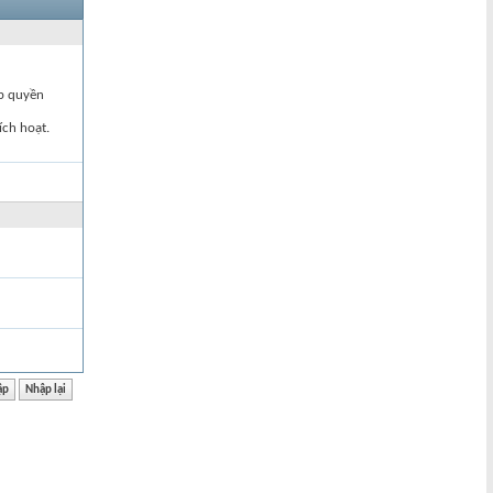
ập quyền
ích hoạt.