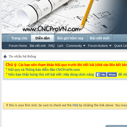
Trang chủ
Diễn đàn
Bài gửi hôm nay
Bài viết mới
Forum Home
Bài viết mới
FAQ
Lịch
Community
Forum Actions
Quick Li
Tin nhắn hệ thống
Chú ý
: Các bạn nên tham khảo Nội quy trước khi viết bài (click vào liên kết bê
*
Nội quy và Thông báo diễn đàn CNCProVN.com
*
Nếu bạn thấy hứng thú với bài viết. Hãy dùng chức năng
để chi
If this is your first visit, be sure to check out the
FAQ
by clicking the link above. You ma