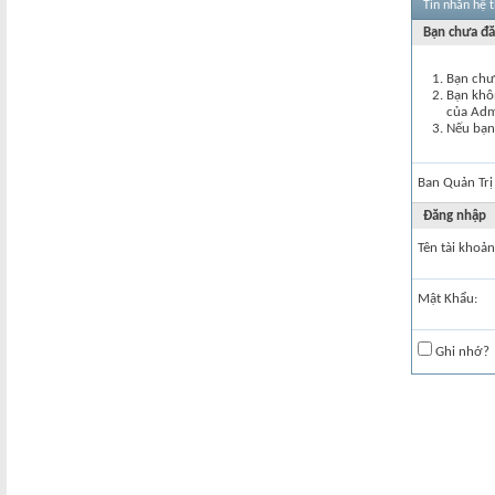
Tin nhắn hệ 
Bạn chưa đă
Bạn chư
Bạn khôn
của Ad
Nếu bạn 
Ban Quản Trị
Đăng nhập
Tên tài khoản
Mật Khẩu:
Ghi nhớ?