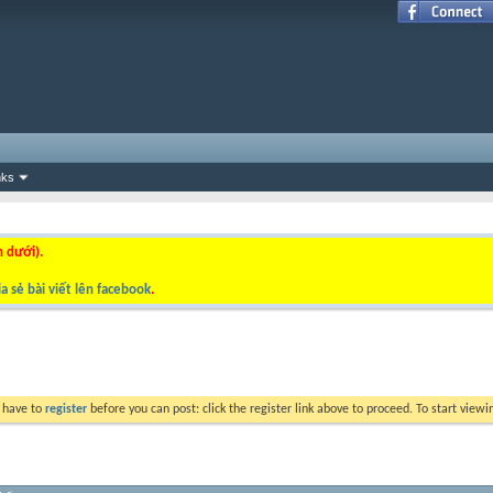
nks
n dưới).
a sẻ bài viết lên facebook
.
y have to
register
before you can post: click the register link above to proceed. To start view