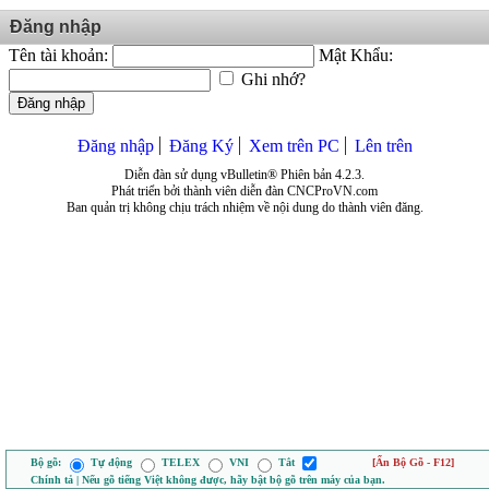
Đăng nhập
Tên tài khoản:
Mật Khẩu:
Ghi nhớ?
Đăng nhập
Đăng nhập
Đăng Ký
Xem trên PC
Lên trên
Diễn đàn sử dụng vBulletin® Phiên bản 4.2.3.
Phát triển bởi thành viên diễn đàn CNCProVN.com
Ban quản trị không chịu trách nhiệm về nội dung do thành viên đăng.
Bộ gõ:
Tự động
TELEX
VNI
Tắt
[Ẩn Bộ Gõ - F12]
Chính tả | Nếu gõ tiếng Việt không được, hãy bật bộ gõ trên máy của bạn.