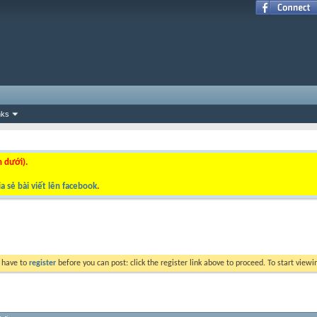
nks
n dưới).
a sẻ bài viết lên facebook
.
y have to
register
before you can post: click the register link above to proceed. To start view