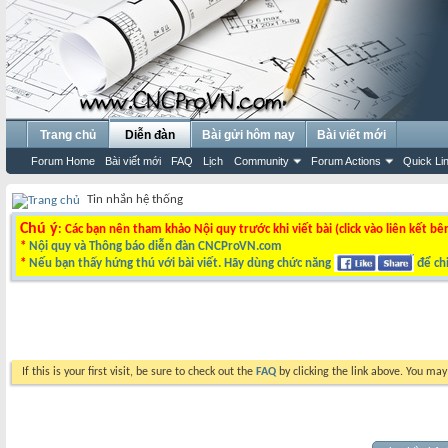
Trang chủ
Diễn đàn
Bài gửi hôm nay
Bài viết mới
Forum Home
Bài viết mới
FAQ
Lịch
Community
Forum Actions
Quick Li
Tin nhắn hệ thống
Chú ý
: Các bạn nên tham khảo Nội quy trước khi viết bài (click vào liên kết bê
*
Nội quy và Thông báo diễn đàn CNCProVN.com
*
Nếu bạn thấy hứng thú với bài viết. Hãy dùng chức năng
để chi
If this is your first visit, be sure to check out the
FAQ
by clicking the link above. You ma