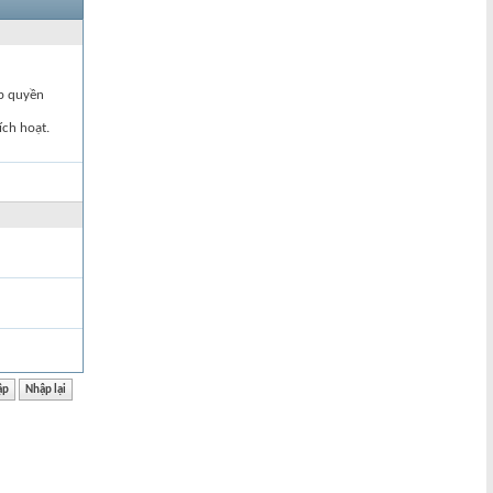
ập quyền
ích hoạt.