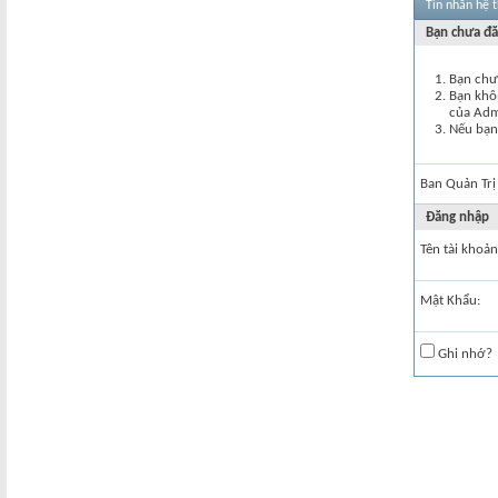
Tin nhắn hệ 
Bạn chưa đă
Bạn chư
Bạn khôn
của Ad
Nếu bạn 
Ban Quản Trị
Đăng nhập
Tên tài khoản
Mật Khẩu:
Ghi nhớ?