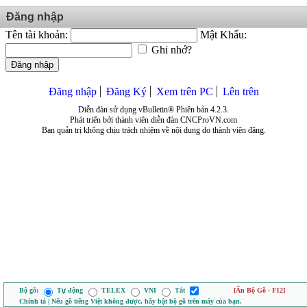
Đăng nhập
Tên tài khoản:
Mật Khẩu:
Ghi nhớ?
Đăng nhập
Đăng nhập
Đăng Ký
Xem trên PC
Lên trên
Diễn đàn sử dụng vBulletin® Phiên bản 4.2.3.
Phát triển bởi thành viên diễn đàn CNCProVN.com
Ban quản trị không chịu trách nhiệm về nội dung do thành viên đăng.
Bộ gõ:
Tự động
TELEX
VNI
Tắt
[Ẩn Bộ Gõ - F12]
Chính tả | Nếu gõ tiếng Việt không được, hãy bật bộ gõ trên máy của bạn.