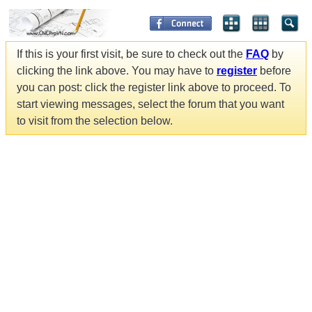
If this is your first visit, be sure to check out the
FAQ
by
clicking the link above. You may have to
register
before
you can post: click the register link above to proceed. To
start viewing messages, select the forum that you want
to visit from the selection below.