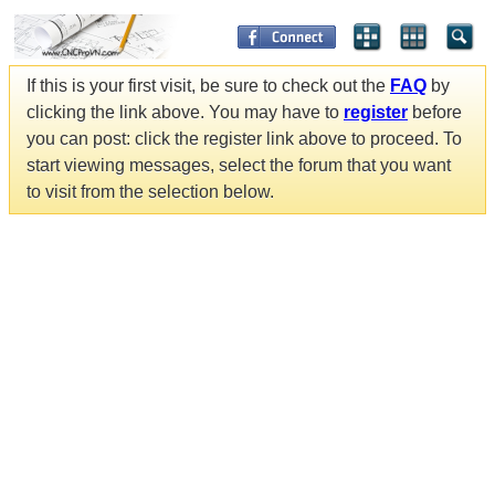
If this is your first visit, be sure to check out the
FAQ
by
clicking the link above. You may have to
register
before
you can post: click the register link above to proceed. To
start viewing messages, select the forum that you want
to visit from the selection below.