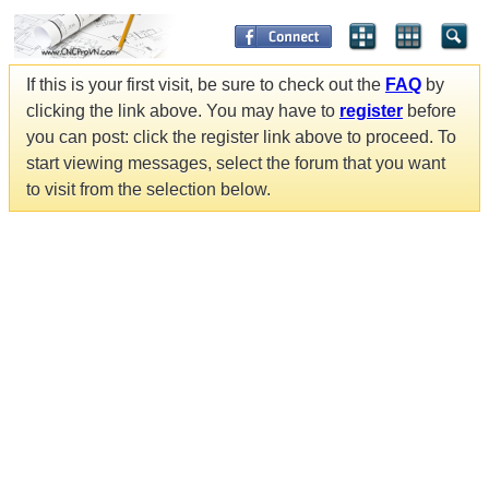
If this is your first visit, be sure to check out the
FAQ
by
clicking the link above. You may have to
register
before
you can post: click the register link above to proceed. To
start viewing messages, select the forum that you want
to visit from the selection below.