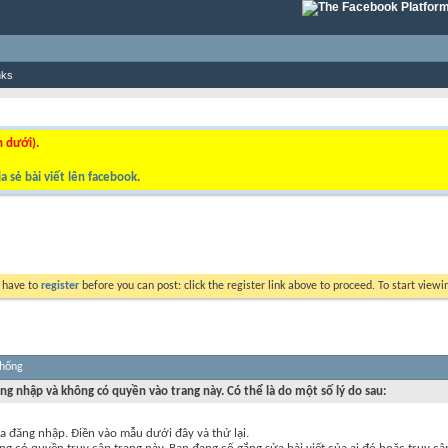
nks
n dưới).
a sẻ bài viết lên facebook
.
y have to
register
before you can post: click the register link above to proceed. To start view
thống
ng nhập và không có quyền vào trang này. Có thể là do một số lý do sau:
a đăng nhập. Điền vào mẫu dưới đây và thử lại.