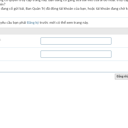
g có quyền truy cập trang này. Bạn đang cố gắng sửa bài viết của ai đó hoặc truy c
min?
đang cố gửi bài, Ban Quản Trị đã đóng tài khoản của bạn, hoặc tài khoản đang chờ k
 yêu cầu bạn phải
Đăng ký
trước mới có thể xem trang này.
: