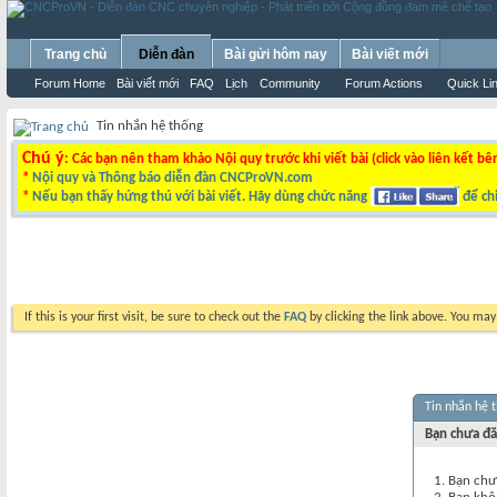
Trang chủ
Diễn đàn
Bài gửi hôm nay
Bài viết mới
Forum Home
Bài viết mới
FAQ
Lịch
Community
Forum Actions
Quick Li
Tin nhắn hệ thống
Chú ý
: Các bạn nên tham khảo Nội quy trước khi viết bài (click vào liên kết bê
*
Nội quy và Thông báo diễn đàn CNCProVN.com
*
Nếu bạn thấy hứng thú với bài viết. Hãy dùng chức năng
để chi
If this is your first visit, be sure to check out the
FAQ
by clicking the link above. You ma
Tin nhắn hệ 
Bạn chưa đă
Bạn chư