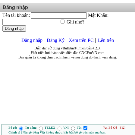
Đăng nhập
Tên tài khoản:
Mật Khẩu:
Ghi nhớ?
Đăng nhập
Đăng nhập
Đăng Ký
Xem trên PC
Lên trên
Diễn đàn sử dụng vBulletin® Phiên bản 4.2.3.
Phát triển bởi thành viên diễn đàn CNCProVN.com
Ban quản trị không chịu trách nhiệm về nội dung do thành viên đăng.
Bộ gõ:
Tự động
TELEX
VNI
Tắt
[Ẩn Bộ Gõ - F12]
Chính tả | Nếu gõ tiếng Việt không được, hãy bật bộ gõ trên máy của bạn.