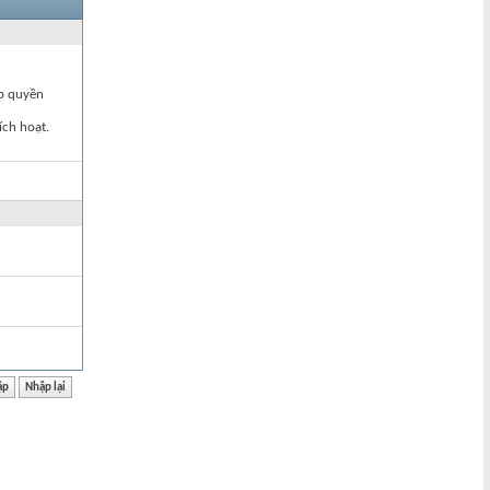
ập quyền
ích hoạt.