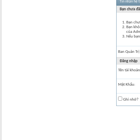
Tin nhắn hệ 
Bạn chưa đă
Bạn chư
Bạn khôn
của Ad
Nếu bạn 
Ban Quản Trị
Đăng nhập
Tên tài khoản
Mật Khẩu:
Ghi nhớ?