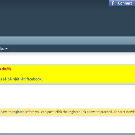
nks
n dưới).
a sẻ bài viết lên facebook
.
y have to
register
before you can post: click the register link above to proceed. To start view