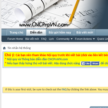
Trang chủ
Diễn đàn
Bài gửi hôm nay
Bài viết mới
Forum Home
Bài viết mới
FAQ
Lịch
Community
Forum Actions
Quick Li
Tin nhắn hệ thống
Chú ý
: Các bạn nên tham khảo Nội quy trước khi viết bài (click vào liên kết bê
*
Nội quy và Thông báo diễn đàn CNCProVN.com
*
Nếu bạn thấy hứng thú với bài viết. Hãy dùng chức năng
để chi
If this is your first visit, be sure to check out the
FAQ
by clicking the link above. You ma