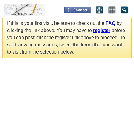
If this is your first visit, be sure to check out the
FAQ
by
clicking the link above. You may have to
register
before
you can post: click the register link above to proceed. To
start viewing messages, select the forum that you want
to visit from the selection below.