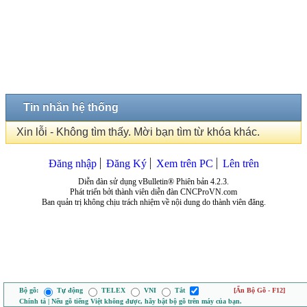
Tin nhắn hệ thống
Xin lỗi - Không tìm thấy. Mời bạn tìm từ khóa khác.
Đăng nhập
Đăng Ký
Xem trên PC
Lên trên
Diễn đàn sử dụng vBulletin® Phiên bản 4.2.3.
Phát triển bởi thành viên diễn đàn CNCProVN.com
Ban quản trị không chịu trách nhiệm về nội dung do thành viên đăng.
Bộ gõ:
Tự động
TELEX
VNI
Tắt
[Ẩn Bộ Gõ - F12]
Chính tả | Nếu gõ tiếng Việt không được, hãy bật bộ gõ trên máy của bạn.