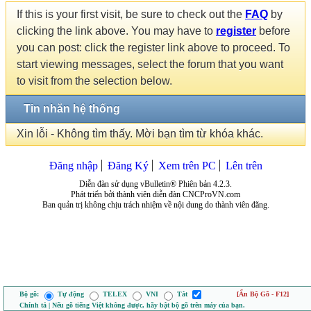
If this is your first visit, be sure to check out the
FAQ
by
clicking the link above. You may have to
register
before
you can post: click the register link above to proceed. To
start viewing messages, select the forum that you want
to visit from the selection below.
Tin nhắn hệ thống
Xin lỗi - Không tìm thấy. Mời bạn tìm từ khóa khác.
Đăng nhập
Đăng Ký
Xem trên PC
Lên trên
Diễn đàn sử dụng vBulletin® Phiên bản 4.2.3.
Phát triển bởi thành viên diễn đàn CNCProVN.com
Ban quản trị không chịu trách nhiệm về nội dung do thành viên đăng.
Bộ gõ:
Tự động
TELEX
VNI
Tắt
[Ẩn Bộ Gõ - F12]
Chính tả | Nếu gõ tiếng Việt không được, hãy bật bộ gõ trên máy của bạn.