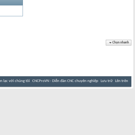
Chọn nhanh
ên lạc với chúng tôi
CNCProVN - Diễn đàn CNC chuyên nghiệp
Lưu trữ
Lên trên