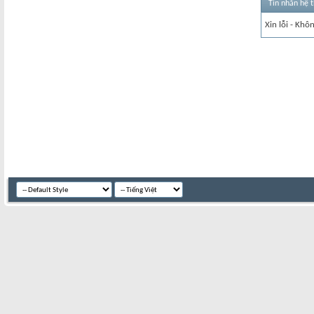
Tin nhắn hệ 
Xin lỗi - Khô