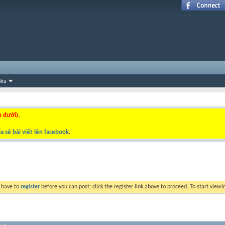
nks
n dưới).
a sẻ bài viết lên facebook
.
y have to
register
before you can post: click the register link above to proceed. To start view