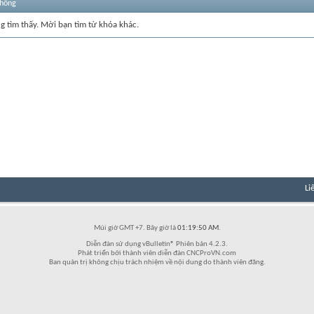
thống
ng tìm thấy. Mời bạn tìm từ khóa khác.
Li
Múi giờ GMT +7. Bây giờ là
01:19:50 AM
.
Diễn đàn sử dụng vBulletin® Phiên bản 4.2.3.
Phát triển bởi thành viên diễn đàn CNCProVN.com
Ban quản trị không chịu trách nhiệm về nội dung do thành viên đăng.