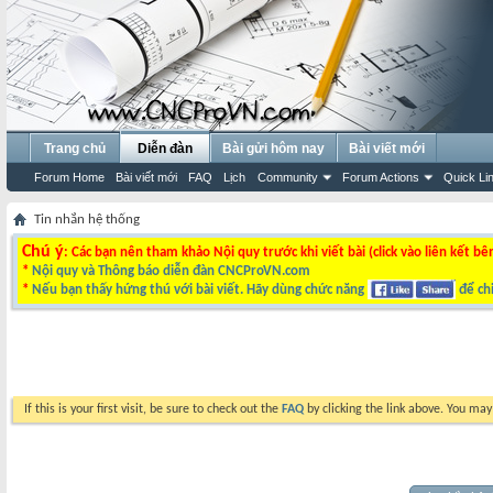
Trang chủ
Diễn đàn
Bài gửi hôm nay
Bài viết mới
Forum Home
Bài viết mới
FAQ
Lịch
Community
Forum Actions
Quick Li
Tin nhắn hệ thống
Chú ý
: Các bạn nên tham khảo Nội quy trước khi viết bài (click vào liên kết bê
*
Nội quy và Thông báo diễn đàn CNCProVN.com
*
Nếu bạn thấy hứng thú với bài viết. Hãy dùng chức năng
để chi
If this is your first visit, be sure to check out the
FAQ
by clicking the link above. You ma