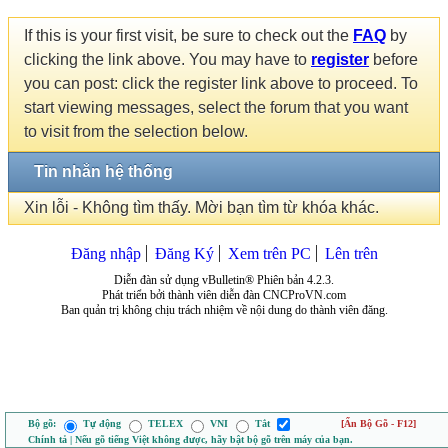
If this is your first visit, be sure to check out the
FAQ
by
clicking the link above. You may have to
register
before
you can post: click the register link above to proceed. To
start viewing messages, select the forum that you want
to visit from the selection below.
Tin nhắn hệ thống
Xin lỗi - Không tìm thấy. Mời bạn tìm từ khóa khác.
Đăng nhập
Đăng Ký
Xem trên PC
Lên trên
Diễn đàn sử dụng vBulletin® Phiên bản 4.2.3.
Phát triển bởi thành viên diễn đàn CNCProVN.com
Ban quản trị không chịu trách nhiệm về nội dung do thành viên đăng.
Bộ gõ:
Tự động
TELEX
VNI
Tắt
[Ẩn Bộ Gõ - F12]
Chính tả | Nếu gõ tiếng Việt không được, hãy bật bộ gõ trên máy của bạn.