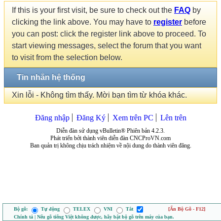
If this is your first visit, be sure to check out the
FAQ
by
clicking the link above. You may have to
register
before
you can post: click the register link above to proceed. To
start viewing messages, select the forum that you want
to visit from the selection below.
Tin nhắn hệ thống
Xin lỗi - Không tìm thấy. Mời bạn tìm từ khóa khác.
Đăng nhập
Đăng Ký
Xem trên PC
Lên trên
Diễn đàn sử dụng vBulletin® Phiên bản 4.2.3.
Phát triển bởi thành viên diễn đàn CNCProVN.com
Ban quản trị không chịu trách nhiệm về nội dung do thành viên đăng.
Bộ gõ:
Tự động
TELEX
VNI
Tắt
[Ẩn Bộ Gõ - F12]
Chính tả | Nếu gõ tiếng Việt không được, hãy bật bộ gõ trên máy của bạn.