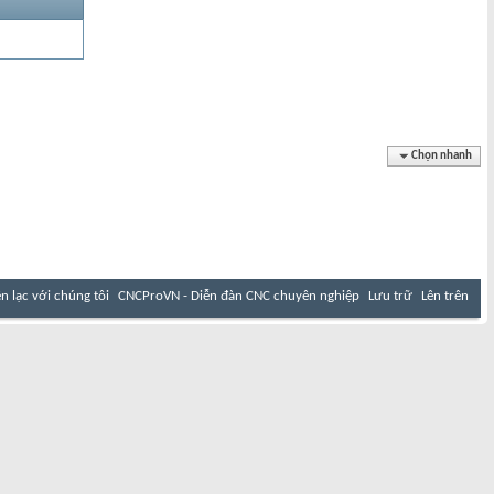
Chọn nhanh
ên lạc với chúng tôi
CNCProVN - Diễn đàn CNC chuyên nghiệp
Lưu trữ
Lên trên