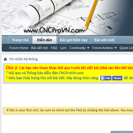
Trang chủ
Diễn đàn
Bài gửi hôm nay
Bài viết mới
Forum Home
Bài viết mới
FAQ
Lịch
Community
Forum Actions
Quick Li
Tin nhắn hệ thống
Chú ý
: Các bạn nên tham khảo Nội quy trước khi viết bài (click vào liên kết bê
*
Nội quy và Thông báo diễn đàn CNCProVN.com
*
Nếu bạn thấy hứng thú với bài viết. Hãy dùng chức năng
để chi
If this is your first visit, be sure to check out the
FAQ
by clicking the link above. You ma