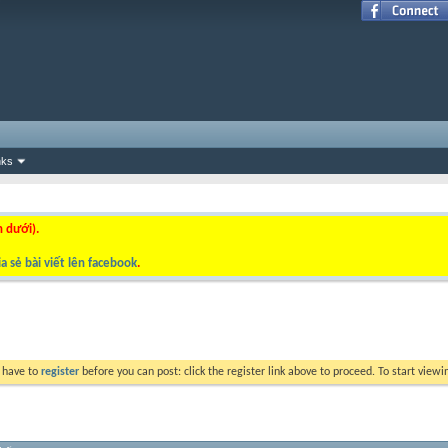
nks
n dưới).
a sẻ bài viết lên facebook
.
y have to
register
before you can post: click the register link above to proceed. To start view