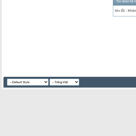
Tin nhắn hệ 
Xin lỗi - Khô