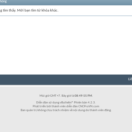
thống
ng tìm thấy. Mời bạn tìm từ khóa khác.
Li
Múi giờ GMT +7. Bây giờ là
08:49:55 PM
.
Diễn đàn sử dụng vBulletin® Phiên bản 4.2.3.
Phát triển bởi thành viên diễn đàn CNCProVN.com
Ban quản trị không chịu trách nhiệm về nội dung do thành viên đăng.