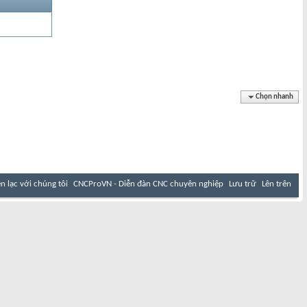
Chọn nhanh
ên lạc với chúng tôi
CNCProVN - Diễn đàn CNC chuyên nghiệp
Lưu trữ
Lên trên