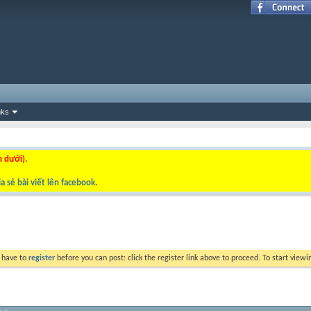
nks
n dưới).
a sẻ bài viết lên facebook
.
y have to
register
before you can post: click the register link above to proceed. To start view