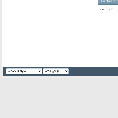
Tin nhắn hệ 
Xin lỗi - Khô