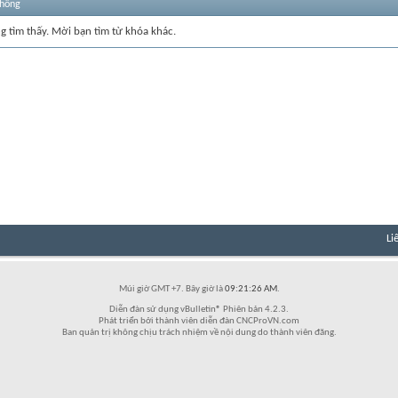
thống
ng tìm thấy. Mời bạn tìm từ khóa khác.
Li
Múi giờ GMT +7. Bây giờ là
09:21:26 AM
.
Diễn đàn sử dụng vBulletin® Phiên bản 4.2.3.
Phát triển bởi thành viên diễn đàn CNCProVN.com
Ban quản trị không chịu trách nhiệm về nội dung do thành viên đăng.