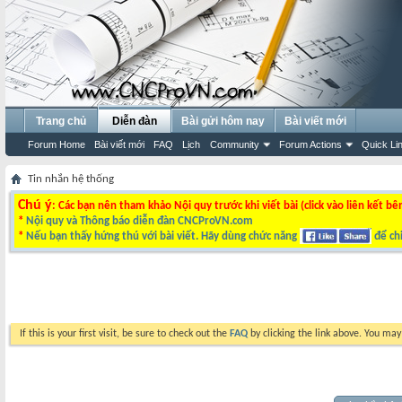
Trang chủ
Diễn đàn
Bài gửi hôm nay
Bài viết mới
Forum Home
Bài viết mới
FAQ
Lịch
Community
Forum Actions
Quick Li
Tin nhắn hệ thống
Chú ý
: Các bạn nên tham khảo Nội quy trước khi viết bài (click vào liên kết bê
*
Nội quy và Thông báo diễn đàn CNCProVN.com
*
Nếu bạn thấy hứng thú với bài viết. Hãy dùng chức năng
để chi
If this is your first visit, be sure to check out the
FAQ
by clicking the link above. You ma