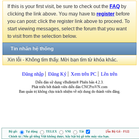
If this is your first visit, be sure to check out the
FAQ
by
clicking the link above. You may have to
register
before
you can post: click the register link above to proceed. To
start viewing messages, select the forum that you want
to visit from the selection below.
Tin nhắn hệ thống
Xin lỗi - Không tìm thấy. Mời bạn tìm từ khóa khác.
Đăng nhập
Đăng Ký
Xem trên PC
Lên trên
Diễn đàn sử dụng vBulletin® Phiên bản 4.2.3.
Phát triển bởi thành viên diễn đàn CNCProVN.com
Ban quản trị không chịu trách nhiệm về nội dung do thành viên đăng.
Bộ gõ:
Tự động
TELEX
VNI
Tắt
[Ẩn Bộ Gõ - F12]
Chính tả | Nếu gõ tiếng Việt không được, hãy bật bộ gõ trên máy của bạn.