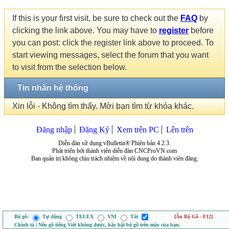
If this is your first visit, be sure to check out the
FAQ
by
clicking the link above. You may have to
register
before
you can post: click the register link above to proceed. To
start viewing messages, select the forum that you want
to visit from the selection below.
Tin nhắn hệ thống
Xin lỗi - Không tìm thấy. Mời bạn tìm từ khóa khác.
Đăng nhập
Đăng Ký
Xem trên PC
Lên trên
Diễn đàn sử dụng vBulletin® Phiên bản 4.2.3.
Phát triển bởi thành viên diễn đàn CNCProVN.com
Ban quản trị không chịu trách nhiệm về nội dung do thành viên đăng.
Bộ gõ:
Tự động
TELEX
VNI
Tắt
[Ẩn Bộ Gõ - F12]
Chính tả | Nếu gõ tiếng Việt không được, hãy bật bộ gõ trên máy của bạn.