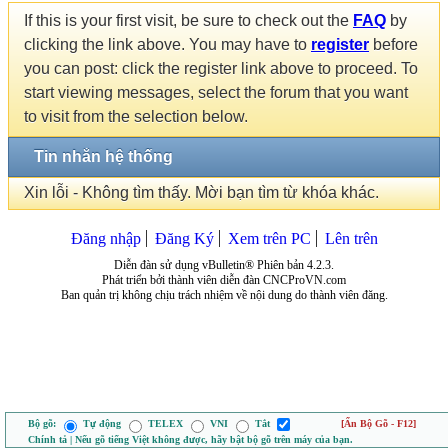
If this is your first visit, be sure to check out the
FAQ
by
clicking the link above. You may have to
register
before
you can post: click the register link above to proceed. To
start viewing messages, select the forum that you want
to visit from the selection below.
Tin nhắn hệ thống
Xin lỗi - Không tìm thấy. Mời bạn tìm từ khóa khác.
Đăng nhập
Đăng Ký
Xem trên PC
Lên trên
Diễn đàn sử dụng vBulletin® Phiên bản 4.2.3.
Phát triển bởi thành viên diễn đàn CNCProVN.com
Ban quản trị không chịu trách nhiệm về nội dung do thành viên đăng.
Bộ gõ:
Tự động
TELEX
VNI
Tắt
[Ẩn Bộ Gõ - F12]
Chính tả | Nếu gõ tiếng Việt không được, hãy bật bộ gõ trên máy của bạn.