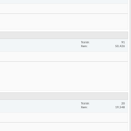
Trả lời
91
Xem
50,426
Trả lời
20
Xem
19,548