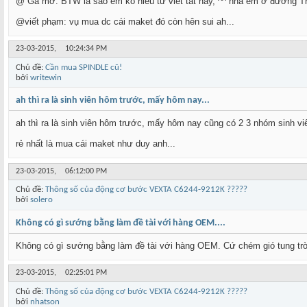
@ Gà mờ: BTW là sao em ko hiểu từ viết tắt này, ^^ nhà em ở đường Tr
@viết phạm: vụ mua dc cái maket đó còn hên sui ah...
23-03-2015,
10:24:34 PM
Chủ đề:
Cần mua SPINDLE cũ!
bởi
writewin
ah thì ra là sinh viên hôm trước, mấy hôm nay...
ah thì ra là sinh viên hôm trước, mấy hôm nay cũng có 2 3 nhóm sinh viên
rẻ nhất là mua cái maket như duy anh...
23-03-2015,
06:12:00 PM
Chủ đề:
Thông số của động cơ bước VEXTA C6244-9212K ?????
bởi
solero
Không có gì sướng bằng làm đề tài với hàng OEM....
Không có gì sướng bằng làm đề tài với hàng OEM. Cứ chém gió tung trời
23-03-2015,
02:25:01 PM
Chủ đề:
Thông số của động cơ bước VEXTA C6244-9212K ?????
bởi
nhatson