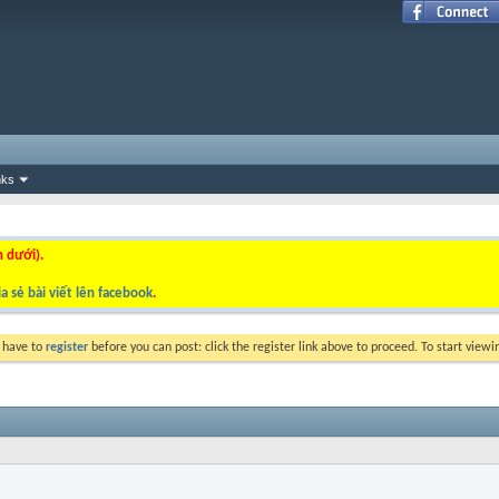
nks
n dưới).
a sẻ bài viết lên facebook
.
y have to
register
before you can post: click the register link above to proceed. To start view