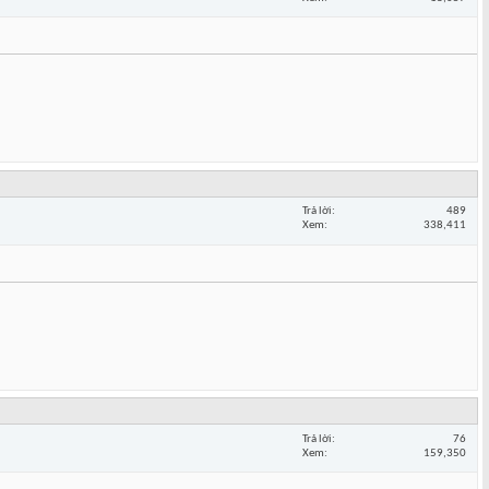
Trả lời
489
Xem
338,411
Trả lời
76
Xem
159,350