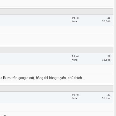
Trả lời
28
Xem
18,666
Trả lời
28
Xem
18,666
à tra trên google có), hàng thì hàng tuyển, chú thích...
Trả lời
23
Xem
18,057