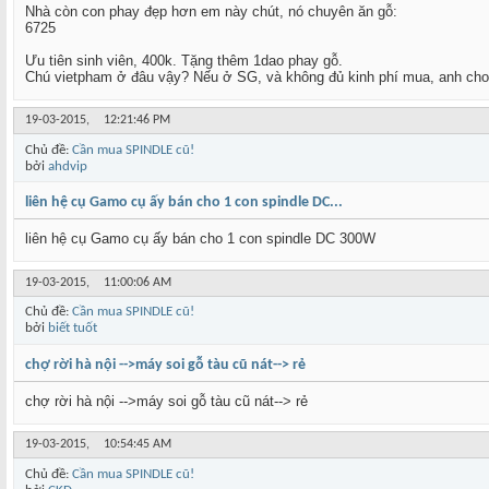
Nhà còn con phay đẹp hơn em này chút, nó chuyên ăn gỗ:
6725
Ưu tiên sinh viên, 400k. Tặng thêm 1dao phay gỗ.
Chú vietpham ở đâu vậy? Nếu ở SG, và không đủ kinh phí mua, anh cho
19-03-2015,
12:21:46 PM
Chủ đề:
Cần mua SPINDLE cũ!
bởi
ahdvip
liên hệ cụ Gamo cụ ấy bán cho 1 con spindle DC...
liên hệ cụ Gamo cụ ấy bán cho 1 con spindle DC 300W
19-03-2015,
11:00:06 AM
Chủ đề:
Cần mua SPINDLE cũ!
bởi
biết tuốt
chợ rời hà nội -->máy soi gỗ tàu cũ nát--> rẻ
chợ rời hà nội -->máy soi gỗ tàu cũ nát--> rẻ
19-03-2015,
10:54:45 AM
Chủ đề:
Cần mua SPINDLE cũ!