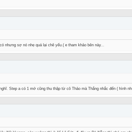
g có nhưng sợ nó nhẹ quá lại chê yếu.( e tham khảo bên này...
ghĩ. Step a có 1 mớ cũng thu thập từ cô Thảo mà Thắng nhắc đến ( hình như l