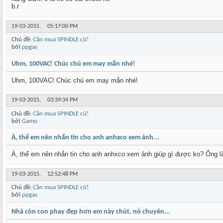
b.r
19-03-2015,
05:17:00 PM
Chủ đề:
Cần mua SPINDLE cũ!
bởi
ppgas
Uhm, 100VAC! Chúc chú em may mắn nhé!
Uhm, 100VAC! Chúc chú em may mắn nhé!
19-03-2015,
03:39:34 PM
Chủ đề:
Cần mua SPINDLE cũ!
bởi
Gamo
À, thế em nên nhắn tin cho anh anhxco xem ảnh...
À, thế em nên nhắn tin cho anh anhxco xem ảnh giúp gì được ko? Ổng 
19-03-2015,
12:52:48 PM
Chủ đề:
Cần mua SPINDLE cũ!
bởi
ppgas
Nhà còn con phay đẹp hơn em này chút, nó chuyên...