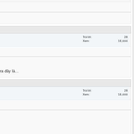
Trả lời
28
Xem
18,666
a đây là...
Trả lời
28
Xem
18,666