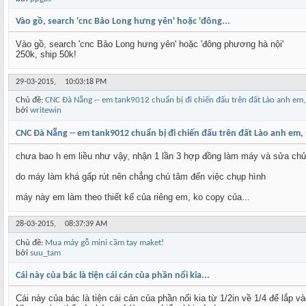
Vào gồ, search 'cnc Bảo Long hưng yên' hoặc 'đông...
Vào gồ, search 'cnc Bảo Long hưng yên' hoặc 'đông phương hà nội'
250k, ship 50k!
29-03-2015,
10:03:18 PM
Chủ đề:
CNC Đà Nẵng -- em tank9012 chuẩn bị đi chiến đấu trên đất Lào anh
bởi
writewin
CNC Đà Nẵng -- em tank9012 chuẩn bị đi chiến đấu trên đất Lào anh
chưa bao h em liều như vậy, nhận 1 lần 3 hợp đồng làm máy và sửa ch
do máy làm khá gấp rút nên chẳng chú tâm đến việc chụp hình
máy này em làm theo thiết kế của riêng em, ko copy của...
28-03-2015,
08:37:39 AM
Chủ đề:
Mua máy gỗ mini cầm tay maket!
bởi
suu_tam
Cái này của bác là tiện cái cán của phần nối kia...
Cái này của bác là tiện cái cán của phần nối kia từ 1/2in về 1/4 để lắp 