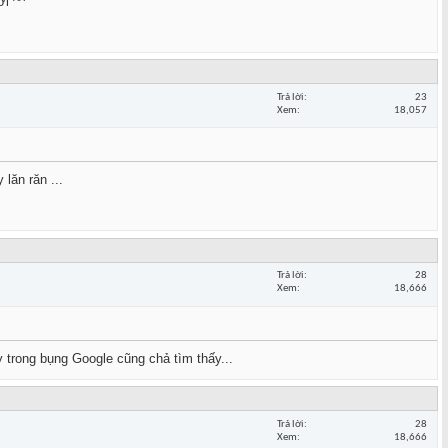
ơi ^^
Trả lời
23
Xem
18,057
lăn răn ...
Trả lời
28
Xem
18,666
 trong bụng Google cũng chả tìm thấy...
Trả lời
28
Xem
18,666