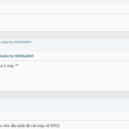
 em, make by WW&AKM
 em, make by WW&AKM
ửa 1 máy ^^
vào chứ đâu phải độ cái máy về ER11.