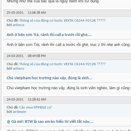
Nhưng như thế của bác quả là nguy hiểm khi sử dụng.
25-03-2015,
11:06:38 AM
Chủ đề:
Thông số của động cơ bước VEXTA C6244-9212K ?????
bởi
anhxco
Anh ở bên sơn Trà, rảnh thì call a trước rồi ghé,...
Anh ở bên sơn Trà, rảnh thì call a trước rồi ghé, trục z thì nhẹ anh cũn
24-03-2015,
08:49:08 PM
Chủ đề:
Thông số của động cơ bước VEXTA C6244-9212K ?????
bởi
anhxco
Chú vietpham học trường nào vậy, đúng là sinh...
Chú vietpham học trường nào vậy, đúng là sinh viên nghèo, làm gì cũng n
24-03-2015,
11:28:42 AM
Chủ đề:
Cần mua SPINDLE cũ!
bởi
writewin
@ Gà mờ: BTW là sao em ko hiểu từ viết tắt này,...