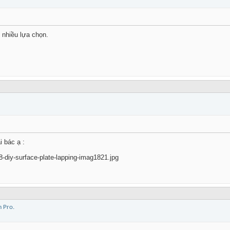
 nhiều lựa chọn.
 bác ạ :
-diy-surface-plate-lapping-imag1821.jpg
m Pro.