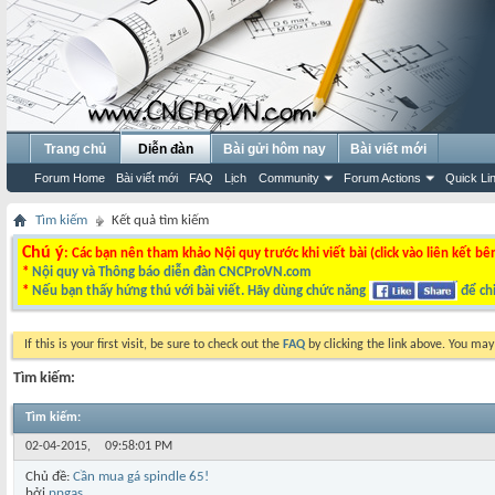
Trang chủ
Diễn đàn
Bài gửi hôm nay
Bài viết mới
Forum Home
Bài viết mới
FAQ
Lịch
Community
Forum Actions
Quick Li
Tìm kiếm
Kết quả tìm kiếm
Chú ý
: Các bạn nên tham khảo Nội quy trước khi viết bài (click vào liên kết bê
*
Nội quy và Thông báo diễn đàn CNCProVN.com
*
Nếu bạn thấy hứng thú với bài viết. Hãy dùng chức năng
để chi
If this is your first visit, be sure to check out the
FAQ
by clicking the link above. You ma
Tìm kiếm:
Tìm kiếm
:
02-04-2015,
09:58:01 PM
Chủ đề:
Cần mua gá spindle 65!
bởi
ppgas