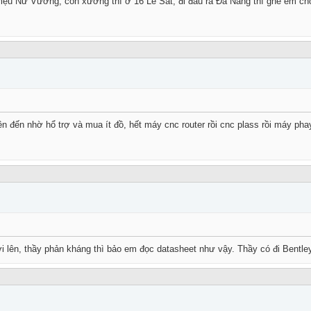
iệu Nữ Vương, còn xưởng thì ở 16 Lê Sát, đi đâu ra Đà Nẵng thì ghé em ch
 đến nhờ hổ trợ và mua ít đồ, hết máy cnc router rồi cnc plass rồi máy phay 
 lên, thầy phản kháng thì bảo em đọc datasheet như vậy. Thầy có đi Bentley