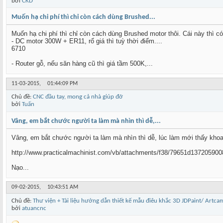
bởi
CKD
Muốn hạ chi phí thì chỉ còn cách dùng Brushed...
Muốn hạ chi phí thì chỉ còn cách dùng Brushed motor thôi. Cái này thì có
- DC motor 300W + ER11, rổ giá thì tuỳ thời điểm....
6710
- Router gỗ, nếu săn hàng cũ thì giá tầm 500K,...
11-03-2015,
01:44:09 PM
Chủ đề:
CNC đầu tay, mong cả nhà giúp đỡ
bởi
Tuấn
Vâng, em bắt chước người ta làm mà nhìn thì dễ,...
Vâng, em bắt chước người ta làm mà nhìn thì dễ, lúc làm mới thấy khoai
http://www.practicalmachinist.com/vb/attachments/f38/79651d1372059008
Nạo...
09-02-2015,
10:43:51 AM
Chủ đề:
Thư viện + Tài liệu hướng dẫn thiết kế mẫu điêu khắc 3D JDPaint/ Artca
bởi
atuancnc