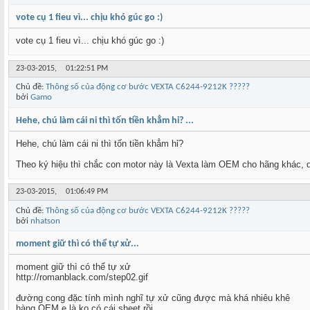
vote cụ 1 fieu vì... chịu khó gúc go :)
vote cụ 1 fieu vì... chịu khó gúc go :)
23-03-2015,
01:22:51 PM
Chủ đề:
Thông số của động cơ bước VEXTA C6244-9212K ?????
bởi
Gamo
Hehe, chú làm cái ni thì tốn tiền khẳm hỉ? ...
Hehe, chú làm cái ni thì tốn tiền khẳm hỉ?
Theo ký hiệu thì chắc con motor này là Vexta làm OEM cho hãng khác, dù
23-03-2015,
01:06:49 PM
Chủ đề:
Thông số của động cơ bước VEXTA C6244-9212K ?????
bởi
nhatson
moment giữ thì có thể tự xử...
moment giữ thì có thể tự xử
http://romanblack.com/step02.gif
đường cong đặc tính mình nghĩ tự xử cũng được mà khá nhiêu khê
hàng OEM e là ko có cái sheet rồi