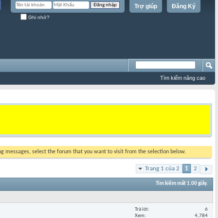
Trợ giúp
Đăng Ký
Ghi nhớ?
Tìm kiếm nâng cao
ing messages, select the forum that you want to visit from the selection below.
Trang 1 của 2
1
2
Tìm kiếm mất
1.00
giây.
Trả lời
6
Xem
4,784