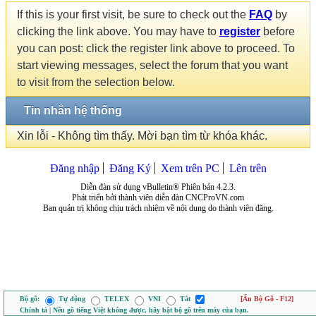
If this is your first visit, be sure to check out the
FAQ
by
clicking the link above. You may have to
register
before
you can post: click the register link above to proceed. To
start viewing messages, select the forum that you want
to visit from the selection below.
Tin nhắn hệ thống
Xin lỗi - Không tìm thấy. Mời bạn tìm từ khóa khác.
Đăng nhập
Đăng Ký
Xem trên PC
Lên trên
Diễn đàn sử dụng vBulletin® Phiên bản 4.2.3.
Phát triển bởi thành viên diễn đàn CNCProVN.com
Ban quản trị không chịu trách nhiệm về nội dung do thành viên đăng.
Bộ gõ:
Tự động
TELEX
VNI
Tắt
[Ẩn Bộ Gõ - F12]
Chính tả | Nếu gõ tiếng Việt không được, hãy bật bộ gõ trên máy của bạn.