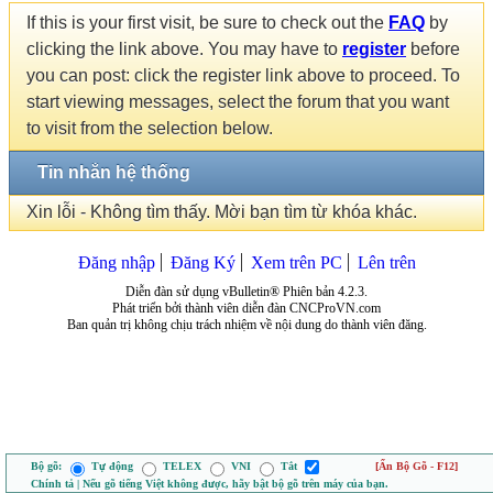
If this is your first visit, be sure to check out the
FAQ
by
clicking the link above. You may have to
register
before
you can post: click the register link above to proceed. To
start viewing messages, select the forum that you want
to visit from the selection below.
Tin nhắn hệ thống
Xin lỗi - Không tìm thấy. Mời bạn tìm từ khóa khác.
Đăng nhập
Đăng Ký
Xem trên PC
Lên trên
Diễn đàn sử dụng vBulletin® Phiên bản 4.2.3.
Phát triển bởi thành viên diễn đàn CNCProVN.com
Ban quản trị không chịu trách nhiệm về nội dung do thành viên đăng.
Bộ gõ:
Tự động
TELEX
VNI
Tắt
[Ẩn Bộ Gõ - F12]
Chính tả | Nếu gõ tiếng Việt không được, hãy bật bộ gõ trên máy của bạn.