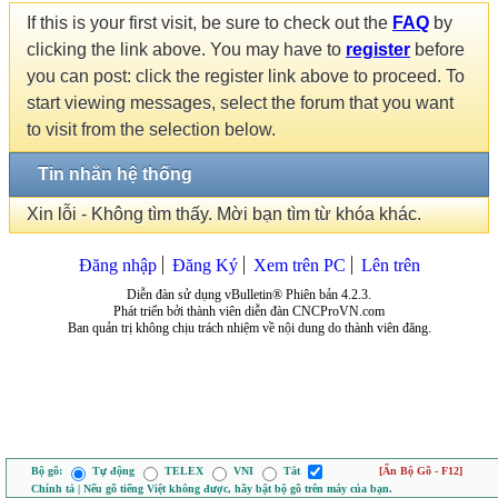
If this is your first visit, be sure to check out the
FAQ
by
clicking the link above. You may have to
register
before
you can post: click the register link above to proceed. To
start viewing messages, select the forum that you want
to visit from the selection below.
Tin nhắn hệ thống
Xin lỗi - Không tìm thấy. Mời bạn tìm từ khóa khác.
Đăng nhập
Đăng Ký
Xem trên PC
Lên trên
Diễn đàn sử dụng vBulletin® Phiên bản 4.2.3.
Phát triển bởi thành viên diễn đàn CNCProVN.com
Ban quản trị không chịu trách nhiệm về nội dung do thành viên đăng.
Bộ gõ:
Tự động
TELEX
VNI
Tắt
[Ẩn Bộ Gõ - F12]
Chính tả | Nếu gõ tiếng Việt không được, hãy bật bộ gõ trên máy của bạn.