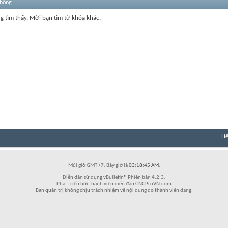
thống
ng tìm thấy. Mời bạn tìm từ khóa khác.
Li
Múi giờ GMT +7. Bây giờ là
03:18:45 AM
.
Diễn đàn sử dụng vBulletin® Phiên bản 4.2.3.
Phát triển bởi thành viên diễn đàn CNCProVN.com
Ban quản trị không chịu trách nhiệm về nội dung do thành viên đăng.