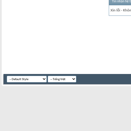
Tin nhắn hệ 
Xin lỗi - Khô