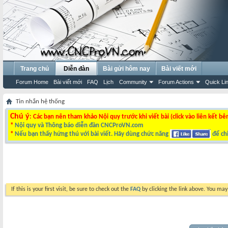
Trang chủ
Diễn đàn
Bài gửi hôm nay
Bài viết mới
Forum Home
Bài viết mới
FAQ
Lịch
Community
Forum Actions
Quick Li
Tin nhắn hệ thống
Chú ý
: Các bạn nên tham khảo Nội quy trước khi viết bài (click vào liên kết bê
*
Nội quy và Thông báo diễn đàn CNCProVN.com
*
Nếu bạn thấy hứng thú với bài viết. Hãy dùng chức năng
để chi
If this is your first visit, be sure to check out the
FAQ
by clicking the link above. You ma