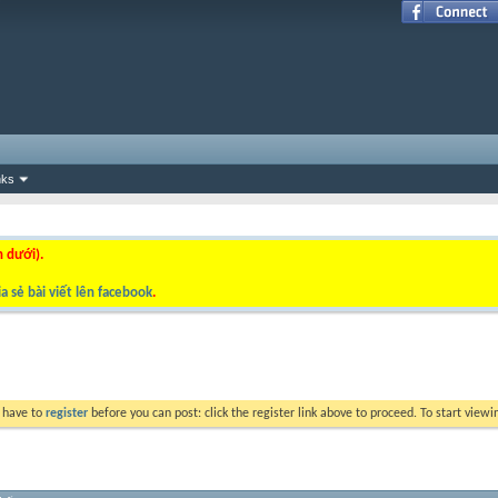
nks
n dưới).
a sẻ bài viết lên facebook
.
y have to
register
before you can post: click the register link above to proceed. To start view