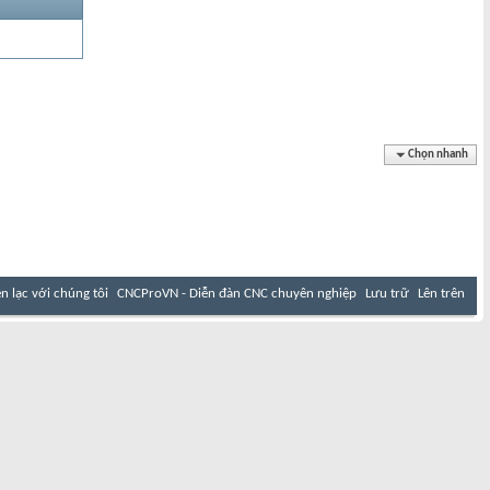
Chọn nhanh
ên lạc với chúng tôi
CNCProVN - Diễn đàn CNC chuyên nghiệp
Lưu trữ
Lên trên