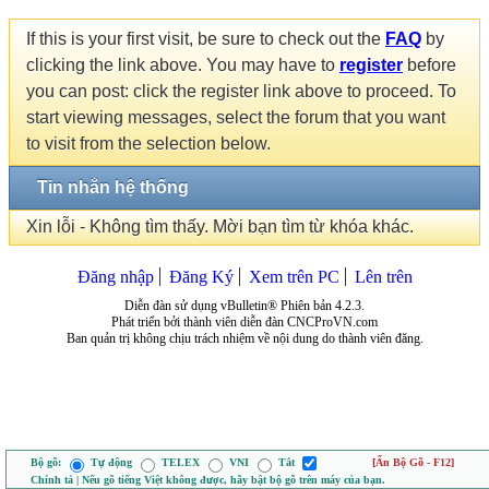
If this is your first visit, be sure to check out the
FAQ
by
clicking the link above. You may have to
register
before
you can post: click the register link above to proceed. To
start viewing messages, select the forum that you want
to visit from the selection below.
Tin nhắn hệ thống
Xin lỗi - Không tìm thấy. Mời bạn tìm từ khóa khác.
Đăng nhập
Đăng Ký
Xem trên PC
Lên trên
Diễn đàn sử dụng vBulletin® Phiên bản 4.2.3.
Phát triển bởi thành viên diễn đàn CNCProVN.com
Ban quản trị không chịu trách nhiệm về nội dung do thành viên đăng.
Bộ gõ:
Tự động
TELEX
VNI
Tắt
[Ẩn Bộ Gõ - F12]
Chính tả | Nếu gõ tiếng Việt không được, hãy bật bộ gõ trên máy của bạn.