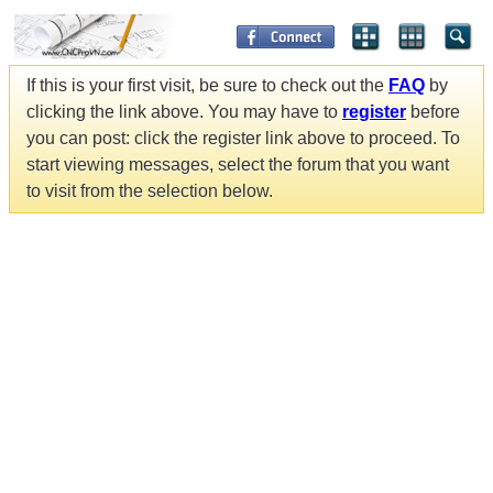
If this is your first visit, be sure to check out the
FAQ
by
clicking the link above. You may have to
register
before
you can post: click the register link above to proceed. To
start viewing messages, select the forum that you want
to visit from the selection below.