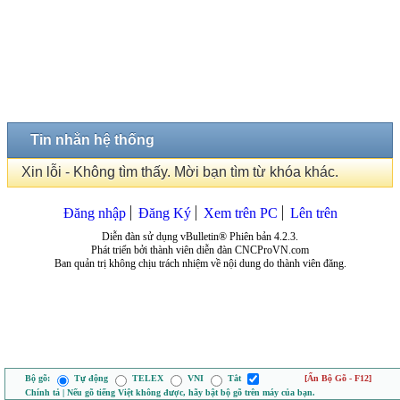
Tin nhắn hệ thống
Xin lỗi - Không tìm thấy. Mời bạn tìm từ khóa khác.
Đăng nhập
Đăng Ký
Xem trên PC
Lên trên
Diễn đàn sử dụng vBulletin® Phiên bản 4.2.3.
Phát triển bởi thành viên diễn đàn CNCProVN.com
Ban quản trị không chịu trách nhiệm về nội dung do thành viên đăng.
Bộ gõ:
Tự động
TELEX
VNI
Tắt
[Ẩn Bộ Gõ - F12]
Chính tả | Nếu gõ tiếng Việt không được, hãy bật bộ gõ trên máy của bạn.