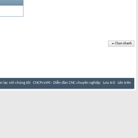
Chọn nhanh
ên lạc với chúng tôi
CNCProVN - Diễn đàn CNC chuyên nghiệp
Lưu trữ
Lên trên