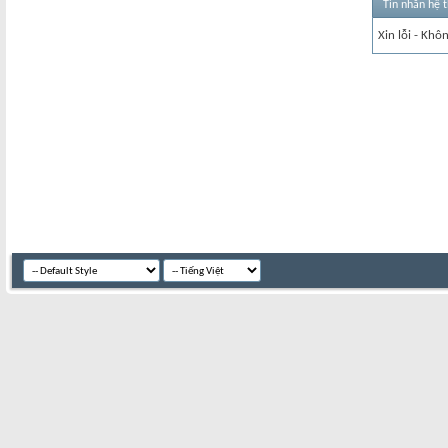
Tin nhắn hệ 
Xin lỗi - Khô