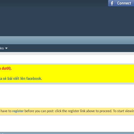
nks
n dưới).
a sẻ bài viết lên facebook
.
y have to
register
before you can post: click the register link above to proceed. To start view