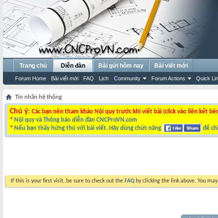
Trang chủ
Diễn đàn
Bài gửi hôm nay
Bài viết mới
Forum Home
Bài viết mới
FAQ
Lịch
Community
Forum Actions
Quick Li
Tin nhắn hệ thống
Chú ý
: Các bạn nên tham khảo Nội quy trước khi viết bài (click vào liên kết bê
*
Nội quy và Thông báo diễn đàn CNCProVN.com
*
Nếu bạn thấy hứng thú với bài viết. Hãy dùng chức năng
để chi
If this is your first visit, be sure to check out the
FAQ
by clicking the link above. You ma