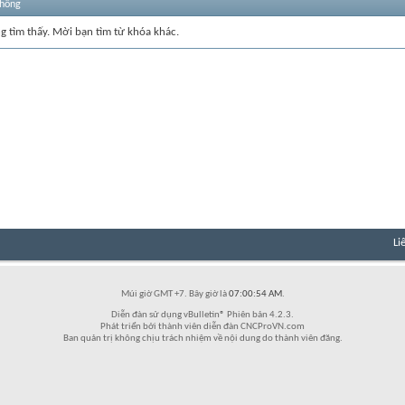
thống
ng tìm thấy. Mời bạn tìm từ khóa khác.
Li
Múi giờ GMT +7. Bây giờ là
07:00:54 AM
.
Diễn đàn sử dụng vBulletin® Phiên bản 4.2.3.
Phát triển bởi thành viên diễn đàn CNCProVN.com
Ban quản trị không chịu trách nhiệm về nội dung do thành viên đăng.