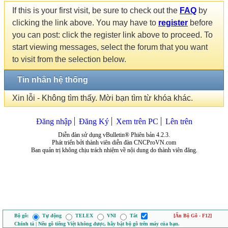
If this is your first visit, be sure to check out the
FAQ
by
clicking the link above. You may have to
register
before
you can post: click the register link above to proceed. To
start viewing messages, select the forum that you want
to visit from the selection below.
Tin nhắn hệ thống
Xin lỗi - Không tìm thấy. Mời bạn tìm từ khóa khác.
Đăng nhập
Đăng Ký
Xem trên PC
Lên trên
Diễn đàn sử dụng vBulletin® Phiên bản 4.2.3.
Phát triển bởi thành viên diễn đàn CNCProVN.com
Ban quản trị không chịu trách nhiệm về nội dung do thành viên đăng.
Bộ gõ:
Tự động
TELEX
VNI
Tắt
[Ẩn Bộ Gõ - F12]
Chính tả | Nếu gõ tiếng Việt không được, hãy bật bộ gõ trên máy của bạn.