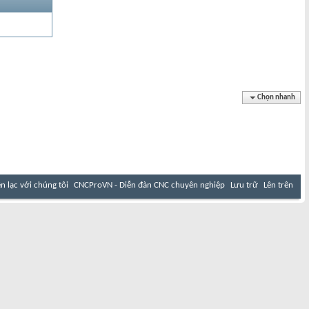
Chọn nhanh
ên lạc với chúng tôi
CNCProVN - Diễn đàn CNC chuyên nghiệp
Lưu trữ
Lên trên