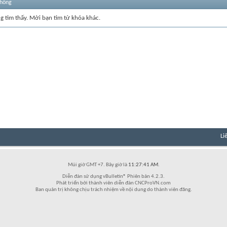
thống
ng tìm thấy. Mời bạn tìm từ khóa khác.
Li
Múi giờ GMT +7. Bây giờ là
11:27:41 AM
.
Diễn đàn sử dụng vBulletin® Phiên bản 4.2.3.
Phát triển bởi thành viên diễn đàn CNCProVN.com
Ban quản trị không chịu trách nhiệm về nội dung do thành viên đăng.