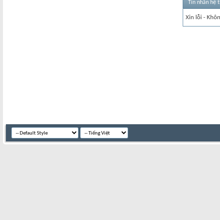
Tin nhắn hệ 
Xin lỗi - Khô