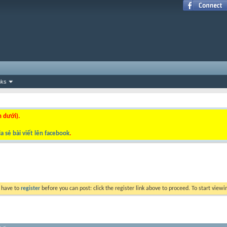
nks
n dưới).
a sẻ bài viết lên facebook
.
y have to
register
before you can post: click the register link above to proceed. To start view