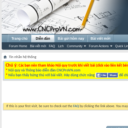
Trang chủ
Diễn đàn
Bài gửi hôm nay
Bài viết mới
Forum Home
Bài viết mới
FAQ
Lịch
Community
Forum Actions
Quick Li
Tin nhắn hệ thống
Chú ý
: Các bạn nên tham khảo Nội quy trước khi viết bài (click vào liên kết bê
*
Nội quy và Thông báo diễn đàn CNCProVN.com
*
Nếu bạn thấy hứng thú với bài viết. Hãy dùng chức năng
để chi
If this is your first visit, be sure to check out the
FAQ
by clicking the link above. You ma