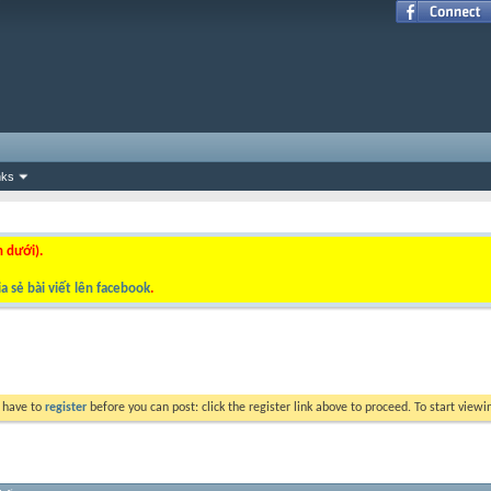
nks
n dưới).
a sẻ bài viết lên facebook
.
y have to
register
before you can post: click the register link above to proceed. To start view