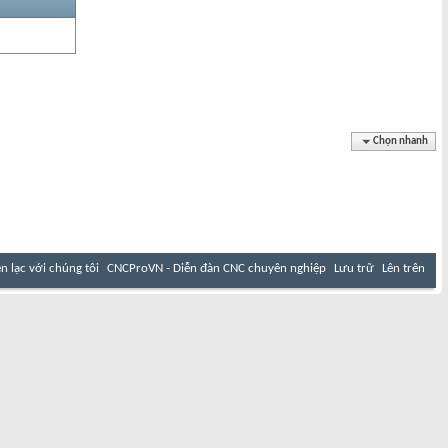
Chọn nhanh
ên lạc với chúng tôi
CNCProVN - Diễn đàn CNC chuyên nghiệp
Lưu trữ
Lên trên