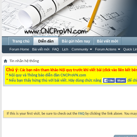
Trang chủ
Diễn đàn
Bài gửi hôm nay
Bài viết mới
Forum Home
Bài viết mới
FAQ
Lịch
Community
Forum Actions
Quick Li
Tin nhắn hệ thống
Chú ý
: Các bạn nên tham khảo Nội quy trước khi viết bài (click vào liên kết bê
*
Nội quy và Thông báo diễn đàn CNCProVN.com
*
Nếu bạn thấy hứng thú với bài viết. Hãy dùng chức năng
để chi
If this is your first visit, be sure to check out the
FAQ
by clicking the link above. You ma