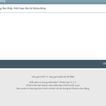
thống
ng tìm thấy. Mời bạn tìm từ khóa khác.
Li
Múi giờ GMT +7. Bây giờ là
05:55:37 PM
.
Diễn đàn sử dụng vBulletin® Phiên bản 4.2.3.
Phát triển bởi thành viên diễn đàn CNCProVN.com
Ban quản trị không chịu trách nhiệm về nội dung do thành viên đăng.