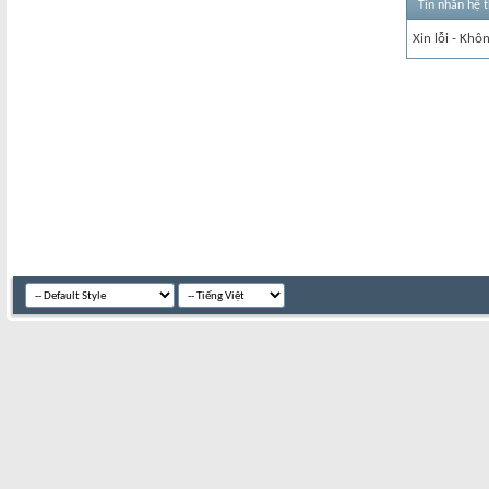
Tin nhắn hệ 
Xin lỗi - Khô