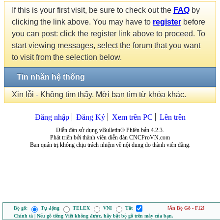
If this is your first visit, be sure to check out the
FAQ
by
clicking the link above. You may have to
register
before
you can post: click the register link above to proceed. To
start viewing messages, select the forum that you want
to visit from the selection below.
Tin nhắn hệ thống
Xin lỗi - Không tìm thấy. Mời bạn tìm từ khóa khác.
Đăng nhập
Đăng Ký
Xem trên PC
Lên trên
Diễn đàn sử dụng vBulletin® Phiên bản 4.2.3.
Phát triển bởi thành viên diễn đàn CNCProVN.com
Ban quản trị không chịu trách nhiệm về nội dung do thành viên đăng.
Bộ gõ:
Tự động
TELEX
VNI
Tắt
[Ẩn Bộ Gõ - F12]
Chính tả | Nếu gõ tiếng Việt không được, hãy bật bộ gõ trên máy của bạn.