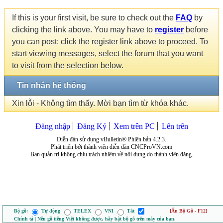
If this is your first visit, be sure to check out the
FAQ
by
clicking the link above. You may have to
register
before
you can post: click the register link above to proceed. To
start viewing messages, select the forum that you want
to visit from the selection below.
Tin nhắn hệ thống
Xin lỗi - Không tìm thấy. Mời bạn tìm từ khóa khác.
Đăng nhập
Đăng Ký
Xem trên PC
Lên trên
Diễn đàn sử dụng vBulletin® Phiên bản 4.2.3.
Phát triển bởi thành viên diễn đàn CNCProVN.com
Ban quản trị không chịu trách nhiệm về nội dung do thành viên đăng.
Bộ gõ:
Tự động
TELEX
VNI
Tắt
[Ẩn Bộ Gõ - F12]
Chính tả | Nếu gõ tiếng Việt không được, hãy bật bộ gõ trên máy của bạn.