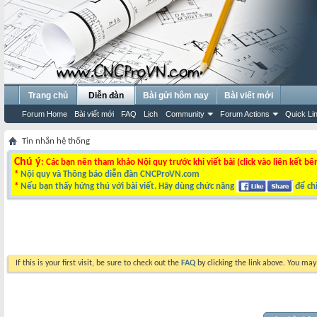
Trang chủ
Diễn đàn
Bài gửi hôm nay
Bài viết mới
Forum Home
Bài viết mới
FAQ
Lịch
Community
Forum Actions
Quick Li
Tin nhắn hệ thống
Chú ý
: Các bạn nên tham khảo Nội quy trước khi viết bài (click vào liên kết bê
*
Nội quy và Thông báo diễn đàn CNCProVN.com
*
Nếu bạn thấy hứng thú với bài viết. Hãy dùng chức năng
để chi
If this is your first visit, be sure to check out the
FAQ
by clicking the link above. You ma