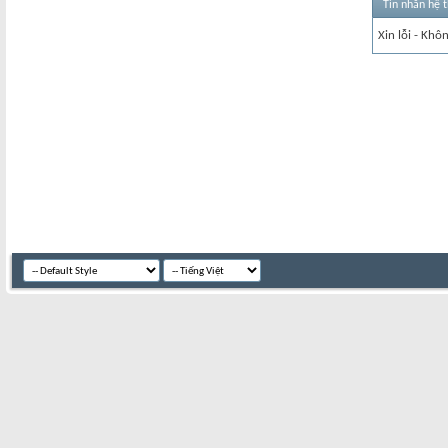
Tin nhắn hệ 
Xin lỗi - Khô