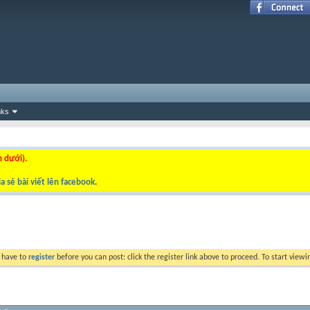
nks
n dưới).
a sẻ bài viết lên facebook
.
y have to
register
before you can post: click the register link above to proceed. To start view