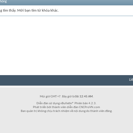
thống
ng tìm thấy. Mời bạn tìm từ khóa khác.
Li
Múi giờ GMT +7. Bây giờ là
06:12:45 AM
.
Diễn đàn sử dụng vBulletin® Phiên bản 4.2.3.
Phát triển bởi thành viên diễn đàn CNCProVN.com
Ban quản trị không chịu trách nhiệm về nội dung do thành viên đăng.