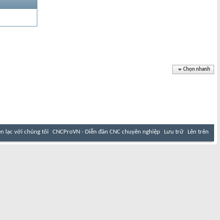
Chọn nhanh
ên lạc với chúng tôi
CNCProVN - Diễn đàn CNC chuyên nghiệp
Lưu trữ
Lên trên