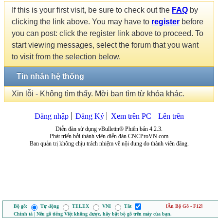
If this is your first visit, be sure to check out the
FAQ
by
clicking the link above. You may have to
register
before
you can post: click the register link above to proceed. To
start viewing messages, select the forum that you want
to visit from the selection below.
Tin nhắn hệ thống
Xin lỗi - Không tìm thấy. Mời bạn tìm từ khóa khác.
Đăng nhập
Đăng Ký
Xem trên PC
Lên trên
Diễn đàn sử dụng vBulletin® Phiên bản 4.2.3.
Phát triển bởi thành viên diễn đàn CNCProVN.com
Ban quản trị không chịu trách nhiệm về nội dung do thành viên đăng.
Bộ gõ:
Tự động
TELEX
VNI
Tắt
[Ẩn Bộ Gõ - F12]
Chính tả | Nếu gõ tiếng Việt không được, hãy bật bộ gõ trên máy của bạn.