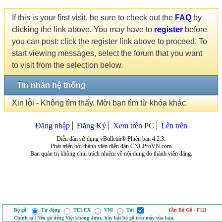
If this is your first visit, be sure to check out the
FAQ
by
clicking the link above. You may have to
register
before
you can post: click the register link above to proceed. To
start viewing messages, select the forum that you want
to visit from the selection below.
Tin nhắn hệ thống
Xin lỗi - Không tìm thấy. Mời bạn tìm từ khóa khác.
Đăng nhập
Đăng Ký
Xem trên PC
Lên trên
Diễn đàn sử dụng vBulletin® Phiên bản 4.2.3.
Phát triển bởi thành viên diễn đàn CNCProVN.com
Ban quản trị không chịu trách nhiệm về nội dung do thành viên đăng.
Bộ gõ:
Tự động
TELEX
VNI
Tắt
[Ẩn Bộ Gõ - F12]
Chính tả | Nếu gõ tiếng Việt không được, hãy bật bộ gõ trên máy của bạn.