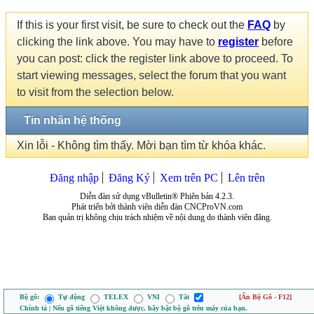
If this is your first visit, be sure to check out the
FAQ
by
clicking the link above. You may have to
register
before
you can post: click the register link above to proceed. To
start viewing messages, select the forum that you want
to visit from the selection below.
Tin nhắn hệ thống
Xin lỗi - Không tìm thấy. Mời bạn tìm từ khóa khác.
Đăng nhập
Đăng Ký
Xem trên PC
Lên trên
Diễn đàn sử dụng vBulletin® Phiên bản 4.2.3.
Phát triển bởi thành viên diễn đàn CNCProVN.com
Ban quản trị không chịu trách nhiệm về nội dung do thành viên đăng.
Bộ gõ:
Tự động
TELEX
VNI
Tắt
[Ẩn Bộ Gõ - F12]
Chính tả | Nếu gõ tiếng Việt không được, hãy bật bộ gõ trên máy của bạn.